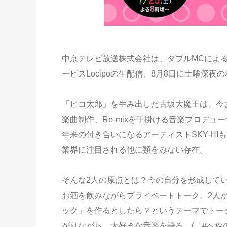
中京テレビ放送株式会社は、ダブルMCによる
ービスLocipoの生配信、8月8日に土曜深夜
「ピコ太郎」を生み出した古坂大魔王は、今までS
楽曲制作、Re-mixを手掛ける音楽プロデュ
年来の付き合いになるアーティストSKY-H
業界に注目される他に類をみない存在。
そんな2人の原点とは？今の自分を形成して
お酒を飲みながらプライベートトーク。2人
ック」を作るとしたら？というテーマでトー
がりながら、大好きな音楽を語る。(「#へや