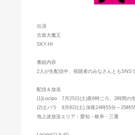
出演
古坂大魔王
SKY-HI
番組内容
2人が生配信中、視聴者のみなさんともSNS
配信＆放送
(1)Locipo 7月25日(土)夜8時ごろ、2時間
(2)土バラ 8月8日(土) 深夜24時55分～2
地上波放送エリア：愛知・岐阜・三重
Locipo(ロキポ)