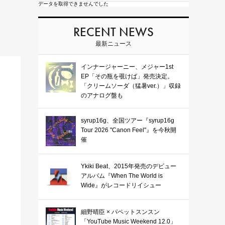
データを取得できませんでした
RECENT NEWS
最新ニュース
インナージャーニー、メジャー1st
EP「その瓶を覗けば」発売決定。
「クリームソーダ（猛暑ver.）」収録
のアナログ盤も
syrup16g、全国ツアー『syrup16g
Tour 2026 "Canon Feel"』を今秋開
催
Ykiki Beat、2015年発売のデビュー
アルバム『When The World is
Wide』がレコードリイシュー
細野晴臣 × パペットスンスン
「YouTube Music Weekend 12.0」