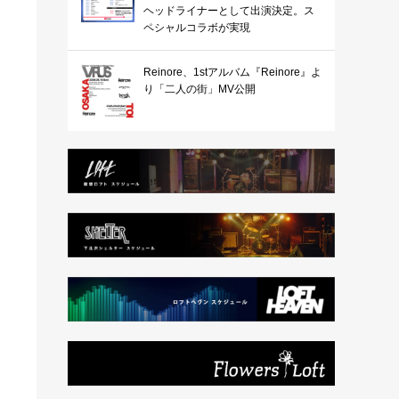
ヘッドライナーとして出演決定。ス
ペシャルコラボが実現
Reinore、1stアルバム『Reinore』よ
り「二人の街」MV公開