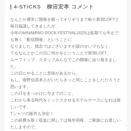
4-STiCKS 柳沼宏孝 コメント
なんとか通常に開催を願ってギリギリまで粘り新宿LOFTと
毎日協議してきましたが、
今年のMINAMINO ROCK FESTIVAL2020は延期でも中止で
も無く「配信開催」ということに
なりました。残念ではございますが誰のせいでもなく、
でもなんとかこの日に何かをということで新宿LOFT、
ルーフトップ、スタッフみんなでこの開催に辿り着きまし
た。
この日にやることに意味があるから。
もし、南野信吾本人がいたらきっと同じことをしただろうと
思います。
この日をきっかけに今までのこと、
これから来る時代をミックスさせるモデルケースになれば嬉
しいです。
Tシャツの販売も決定！
この経費を除く収益に関しては毎年同様、ご家族にお渡しい
たしますので、