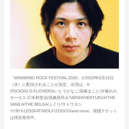
「MINAMINO ROCK FESTIVAL 2020」が2020年6月10日
（水）に配信されることが決定。出演は、4-
STiCKS/G.D.FLICKERS/いとうかなこ/高橋まこと/夕暮れの
サーカスズ/木村世治/高橋浩司＆TARSHI/VERTUEUX/THE
VANILA/THE BELGA/ふぐり/サトウヨシ
ヤ/30％LESSFAT/WOLF/ZOOCO/and more。視聴チケット
は現在発売中。