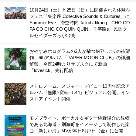
10月24日（土）と25日（日）に開催される体験型
フェス『集楽座 Collective Sounds & Cultures』に
Summer Eye、滞空時間 Taikuh Jikang、CHO CO
PA CO CHO CO QUIN QUIN、Ｔ字路s、民謡ク
ルセイダーズらが出演
おやすみホログラムの2人が放つ約7年ぶりの待望
作、6thアルバム『PAPER MOON CLUB』の詳細
解禁。今夜24時よりサブスクにて新曲
「lovesick」先行配信
メトロノーム、メジャー・デビュー10周年記念ア
ルバム『無限×変転=1.44』ビジュアル公開。イン
ストアイベント開催
モノブライト、ボーカル＆ギター桃野陽介の故郷
である北海道・別海町をイメージして制作した楽
曲「新しい海」MVが本日8月7日（金）に公開