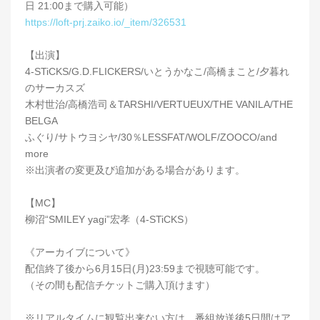
日 21:00まで購入可能）
https://loft-prj.zaiko.io/_item/326531
【出演】
4-STiCKS/G.D.FLICKERS/いとうかなこ/高橋まこと/夕暮れ
のサーカスズ
木村世治/高橋浩司＆TARSHI/VERTUEUX/THE VANILA/THE
BELGA
ふぐり/サトウヨシヤ/30％LESSFAT/WOLF/ZOOCO/and
more
※出演者の変更及び追加がある場合があります。
【MC】
柳沼“SMILEY yagi”宏孝（4-STiCKS）
《アーカイブについて》
配信終了後から6月15日(月)23:59まで視聴可能です。
（その間も配信チケットご購入頂けます）
※リアルタイムに観覧出来ない方は、番組放送後5日間はア