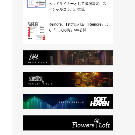
ヘッドライナーとして出演決定。ス
ペシャルコラボが実現
Reinore、1stアルバム『Reinore』よ
り「二人の街」MV公開