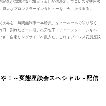
記念が2020年5月29日（金）配信決定。プロレス変態座談
、膨大なプロレスラーインタビューを、今、振り返る。
闘技界を「時間無制限一本勝負」をノールールで語り尽く
竹刀・割れたビール瓶、出刃包丁・チェーンソ・ニシキヘ
いざ、自宅リングサイドへ乱入だ。これぞプロレス変態座談
うや！～変態座談会スペシャル～配信