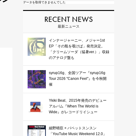
データを取得できませんでした
RECENT NEWS
最新ニュース
インナージャーニー、メジャー1st
EP「その瓶を覗けば」発売決定。
「クリームソーダ（猛暑ver.）」収録
のアナログ盤も
syrup16g、全国ツアー『syrup16g
Tour 2026 "Canon Feel"』を今秋開
催
Ykiki Beat、2015年発売のデビュー
アルバム『When The World is
Wide』がレコードリイシュー
細野晴臣 × パペットスンスン
「YouTube Music Weekend 12.0」