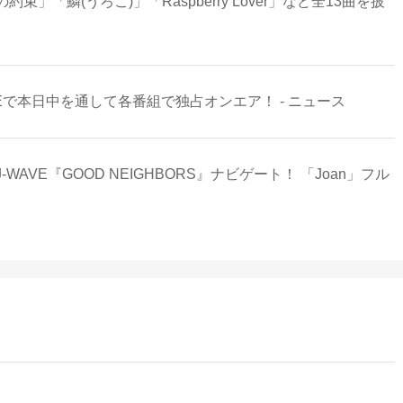
「鱗(うろこ)」「Raspberry Lover」など全13曲を披
-WAVEで本日中を通して各番組で独占オンエア！ - ニュース
VE『GOOD NEIGHBORS』ナビゲート！ 「Joan」フル