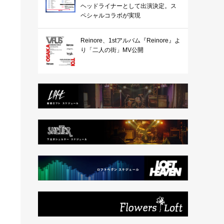
ヘッドライナーとして出演決定。ス
ペシャルコラボが実現
Reinore、1stアルバム『Reinore』よ
り「二人の街」MV公開