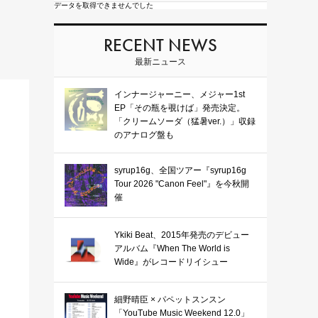
データを取得できませんでした
RECENT NEWS
最新ニュース
インナージャーニー、メジャー1st
EP「その瓶を覗けば」発売決定。
「クリームソーダ（猛暑ver.）」収録
のアナログ盤も
syrup16g、全国ツアー『syrup16g
Tour 2026 "Canon Feel"』を今秋開
催
Ykiki Beat、2015年発売のデビュー
アルバム『When The World is
Wide』がレコードリイシュー
細野晴臣 × パペットスンスン
「YouTube Music Weekend 12.0」