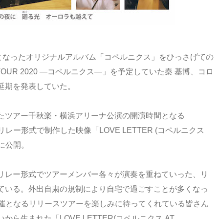
スとなったオリジナルアルバム「コペルニクス」をひっさげての
T TOUR 2020 ―コペルニクス―」を予定していた秦 基博、コロ
延期を発表していた。
たツアー千秋楽・横浜アリーナ公演の開演時間となる
トリレー形式で制作した映像「LOVE LETTER (コペルニクス
に公開。
リレー形式でツアーメンバー各々が演奏を重ねていった、リ
ている。外出自粛の規制により自宅で過ごすことが多くなっ
開催となるリリースツアーを楽しみに待ってくれている皆さん
生まれた「LOVE LETTER(コペルニクス AT