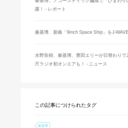
秦基博、アコースティック編成で「ひまわりの約束」
露！ - レポート
秦基博、新曲「9inch Space Ship」をJ
水野良樹、秦基博、豊田エリーが日替わりでJ-WA
尺ラジオ初オンエアも！ - ニュース
この記事につけられたタグ
秦基博