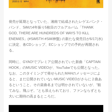
発売が延期となっていた、湘南で結成されたレゲエパンク・
バンド、SiMの4年振り5枚目のフルアルバム「THANK
GOD, THERE ARE HUNDREDS OF WAYS TO KiLL
ENEMiES」(#SiM5TH #SiM神盤) の新たな発売日が6/17(水)
に決定、各CDショップ、ECショップでの予約が再開され
る。
同時に、GYAO!でプレミア公開されていた新曲「CAPTAiN
HOOK」のMUSIC VIDEOが、YouTubeでも公開となった。
なお、このタイミングで発せられたMAHのメッセージによ
ると、まだ公開されていないMUSIC VIDEOがさらに２曲あ
るということ。その楽曲名までは明かされていないが、“観
てみな。飛ぶぞ。”とも添えられており、ファンならずとも
大いに期待の高まるところだ。