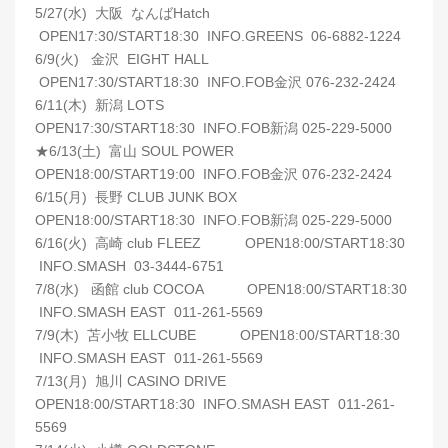
5/27(水) 大阪 なんばHatch
OPEN17:30/START18:30 INFO.GREENS 06-6882-1224
6/9(火) 金沢 EIGHT HALL
OPEN17:30/START18:30 INFO.FOB金沢 076-232-2424
6/11(木) 新潟 LOTS
OPEN17:30/START18:30 INFO.FOB新潟 025-229-5000
★6/13(土) 富山 SOUL POWER
OPEN18:00/START19:00 INFO.FOB金沢 076-232-2424
6/15(月) 長野 CLUB JUNK BOX
OPEN18:00/START18:30 INFO.FOB新潟 025-229-5000
6/16(火) 高崎 club FLEEZ OPEN18:00/START18:30
INFO.SMASH 03-3444-6751
7/8(水) 函館 club COCOA OPEN18:00/START18:30
INFO.SMASH EAST 011-261-5569
7/9(木) 苫小牧 ELLCUBE OPEN18:00/START18:30
INFO.SMASH EAST 011-261-5569
7/13(月) 旭川 CASINO DRIVE
OPEN18:00/START18:30 INFO.SMASH EAST 011-261-
5569