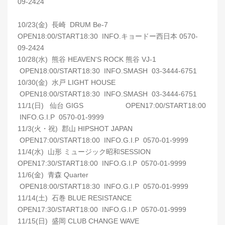
09-2424
10/23(金) 長崎 DRUM Be-7
OPEN18:00/START18:30 INFO.キョードー西日本 0570-
09-2424
10/28(水) 熊谷 HEAVEN'S ROCK 熊谷 VJ-1
OPEN18:00/START18:30 INFO.SMASH 03-3444-6751
10/30(金) 水戸 LIGHT HOUSE
OPEN18:00/START18:30 INFO.SMASH 03-3444-6751
11/1(日) 仙台 GIGS OPEN17:00/START18:00
INFO.G.I.P 0570-01-9999
11/3(火・祝) 郡山 HIPSHOT JAPAN
OPEN17:00/START18:00 INFO.G.I.P 0570-01-9999
11/4(水) 山形 ミュージック昭和SESSION
OPEN17:30/START18:00 INFO.G.I.P 0570-01-9999
11/6(金) 青森 Quarter
OPEN18:00/START18:30 INFO.G.I.P 0570-01-9999
11/14(土) 石巻 BLUE RESISTANCE
OPEN17:30/START18:00 INFO.G.I.P 0570-01-9999
11/15(日) 盛岡 CLUB CHANGE WAVE