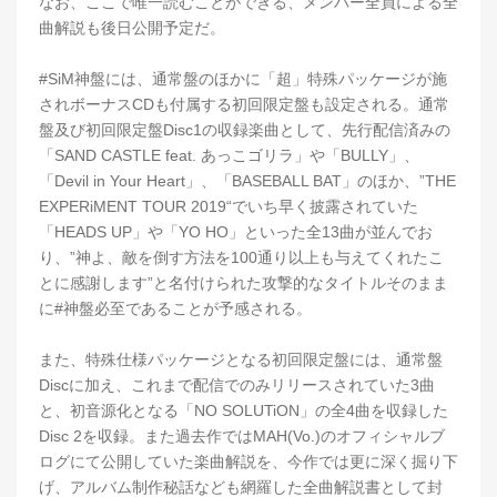
なお、ここで唯一読むことができる、メンバー全員による全
曲解説も後日公開予定だ。
#SiM神盤には、通常盤のほかに「超」特殊パッケージが施
されボーナスCDも付属する初回限定盤も設定される。通常
盤及び初回限定盤Disc1の収録楽曲として、先行配信済みの
「SAND CASTLE feat. あっこゴリラ」や「BULLY」、
「Devil in Your Heart」、「BASEBALL BAT」のほか、”THE
EXPERiMENT TOUR 2019“でいち早く披露されていた
「HEADS UP」や「YO HO」といった全13曲が並んでお
り、”神よ、敵を倒す方法を100通り以上も与えてくれたこ
とに感謝します”と名付けられた攻撃的なタイトルそのまま
に#神盤必至であることが予感される。
また、特殊仕様パッケージとなる初回限定盤には、通常盤
Discに加え、これまで配信でのみリリースされていた3曲
と、初音源化となる「NO SOLUTiON」の全4曲を収録した
Disc 2を収録。また過去作ではMAH(Vo.)のオフィシャルブ
ログにて公開していた楽曲解説を、今作では更に深く掘り下
げ、アルバム制作秘話なども網羅した全曲解説書として封