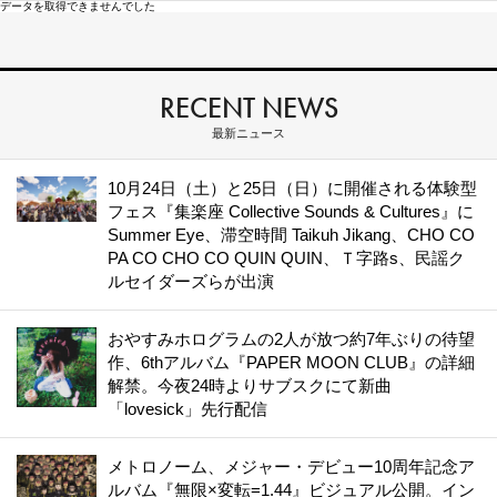
データを取得できませんでした
RECENT NEWS
最新ニュース
10月24日（土）と25日（日）に開催される体験型
フェス『集楽座 Collective Sounds & Cultures』に
Summer Eye、滞空時間 Taikuh Jikang、CHO CO
PA CO CHO CO QUIN QUIN、Ｔ字路s、民謡ク
ルセイダーズらが出演
おやすみホログラムの2人が放つ約7年ぶりの待望
作、6thアルバム『PAPER MOON CLUB』の詳細
解禁。今夜24時よりサブスクにて新曲
「lovesick」先行配信
メトロノーム、メジャー・デビュー10周年記念ア
ルバム『無限×変転=1.44』ビジュアル公開。イン