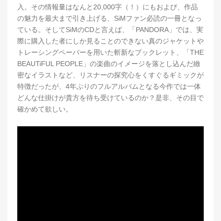
入。その情報量はなんと20,000字（！）にもおよび、作品
の魅力を最大まで引き上げる、SiMファン必読の一冊となっ
ている。そしてSiMのCDと言えば、「PANDORA」では、実
際に購入した者にしか見ることのできない真のジャケットや
トレーシングペーパーを用いた斬新なブックレット、「THE
BEAUTiFUL PEOPLE」の楽曲のイメージを落とし込んだ緻
密なイラストなど、リスナーの探究心をくすぐるギミックが
特徴だったが、4年ぶりのフルアルバムとなる今作では一体
どんな仕掛けが貴方を待ち受けているのか？是非、その目で
確かめて欲しい。