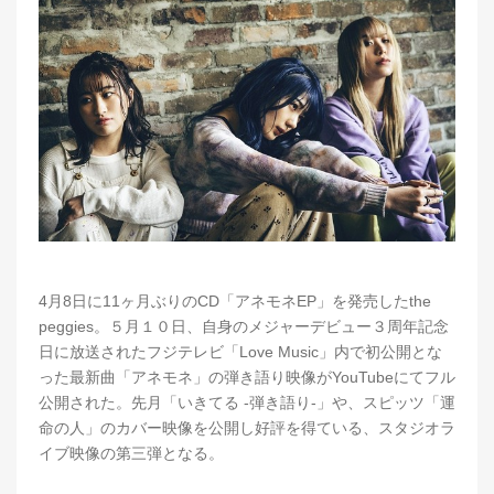
4月8日に11ヶ月ぶりのCD「アネモネEP」を発売したthe
peggies。５月１０日、自身のメジャーデビュー３周年記念
日に放送されたフジテレビ「Love Music」内で初公開とな
った最新曲「アネモネ」の弾き語り映像がYouTubeにてフル
公開された。先月「いきてる -弾き語り-」や、スピッツ「運
命の人」のカバー映像を公開し好評を得ている、スタジオラ
イブ映像の第三弾となる。