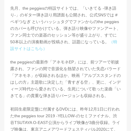
先月、the peggiesの特設サイトでは、「いきてる -弾き語
り-」のギター弾き語り用譜面も公開され、公式SNSでは #
ペギつなぎ というハッシュタグでファンからのthe peggies
のカバーも呼びかけている。弾き語り映像やファンアート、
ファン同士での楽器のセッション等が盛り上がり、すでに
50本以上の演奏動画が投稿され、話題になっている。
（特
設サイトはこちら）
the peggiesの最新作「アネモネEP」には、前ツアーで初披
露され、ファンの間で音源化を熱望されていた失恋バラード
「アネモネ」が収録されるほか、映画『アルプススタンドの
はしの方』主題歌に決定した「青すぎる空」、更に、インデ
ィーズ時代から愛されている、生死について歌った楽曲「い
きてる」の貴重な弾き語りバージョンも収録される。
初回生産限定盤に付属するDVDには、昨年12月1日に行われ
たthe peggies tour 2019 -YELLOW-のセミファイナル、渋
谷TSUTAYA O-EAST公演からライブ映像が3曲分収録。ライ
ブ映像は、東京アニメアワードフェスティバル2020にて、