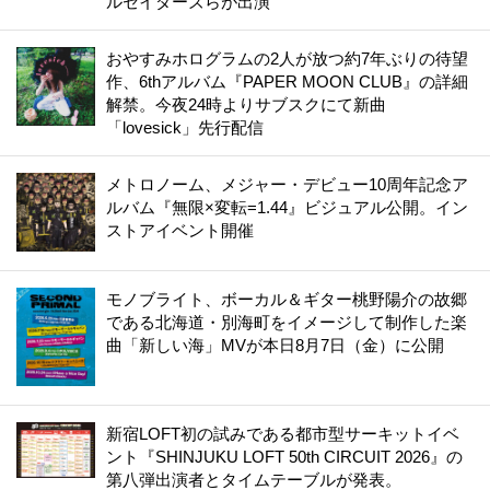
ルセイダーズらが出演
おやすみホログラムの2人が放つ約7年ぶりの待望
作、6thアルバム『PAPER MOON CLUB』の詳細
解禁。今夜24時よりサブスクにて新曲
「lovesick」先行配信
メトロノーム、メジャー・デビュー10周年記念ア
ルバム『無限×変転=1.44』ビジュアル公開。イン
ストアイベント開催
モノブライト、ボーカル＆ギター桃野陽介の故郷
である北海道・別海町をイメージして制作した楽
曲「新しい海」MVが本日8月7日（金）に公開
新宿LOFT初の試みである都市型サーキットイベ
ント『SHINJUKU LOFT 50th CIRCUIT 2026』の
第八弾出演者とタイムテーブルが発表。