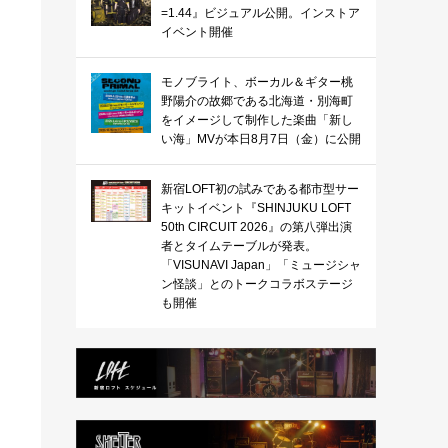
=1.44』ビジュアル公開。インストア
イベント開催
モノブライト、ボーカル＆ギター桃
野陽介の故郷である北海道・別海町
をイメージして制作した楽曲「新し
い海」MVが本日8月7日（金）に公開
新宿LOFT初の試みである都市型サー
キットイベント『SHINJUKU LOFT
50th CIRCUIT 2026』の第八弾出演
者とタイムテーブルが発表。
「VISUNAVI Japan」「ミュージシャ
ン怪談」とのトークコラボステージ
も開催