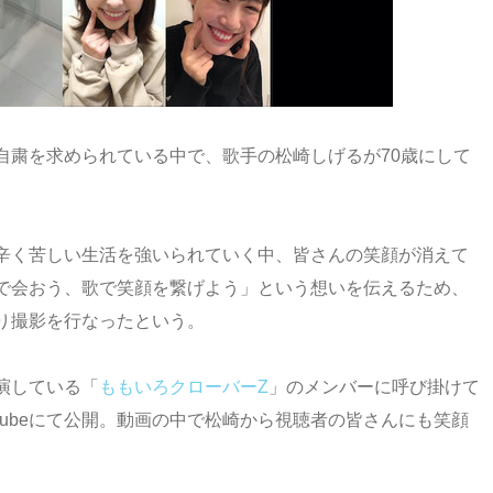
自粛を求められている中で、歌手の松崎しげるが70歳にして
辛く苦しい生活を強いられていく中、皆さんの笑顔が消えて
で会おう、歌で笑顔を繋げよう」という想いを伝えるため、
り撮影を行なったという。
演している「
ももいろクローバーZ
」のメンバーに呼び掛けて
Tubeにて公開。動画の中で松崎から視聴者の皆さんにも笑顔