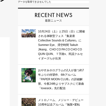
データを取得できませんでした
RECENT NEWS
最新ニュース
10月24日（土）と25日（日）に開催
される体験型フェス『集楽座
Collective Sounds & Cultures』に
Summer Eye、滞空時間 Taikuh
Jikang、CHO CO PA CO CHO CO
QUIN QUIN、Ｔ字路s、民謡クルセ
イダーズらが出演
おやすみホログラムの2人が放つ約7
年ぶりの待望作、6thアルバム
『PAPER MOON CLUB』の詳細解
禁。今夜24時よりサブスクにて新曲
「lovesick」先行配信
メトロノーム、メジャー・デビュー
10周年記念アルバム『無限×変転