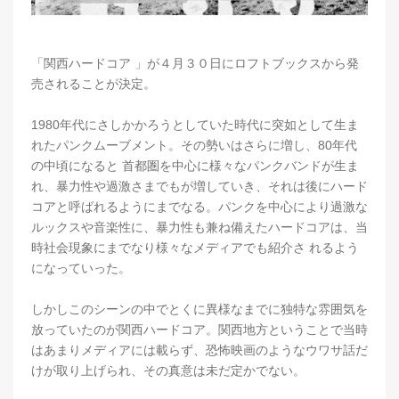
「関西ハードコア 」が４月３０日にロフトブックスから発
売されることが決定。
1980年代にさしかかろうとしていた時代に突如として生ま
れたパンクムーブメント。その勢いはさらに増し、80年代
の中頃になると 首都圏を中心に様々なパンクバンドが生ま
れ、暴力性や過激さまでもが増していき、それは後にハード
コアと呼ばれるようにまでなる。パンクを中心により過激な
ルックスや音楽性に、暴力性も兼ね備えたハードコアは、当
時社会現象にまでなり様々なメディアでも紹介さ れるよう
になっていった。
しかしこのシーンの中でとくに異様なまでに独特な雰囲気を
放っていたのが関西ハードコア。関西地方ということで当時
はあまりメディアには載らず、恐怖映画のようなウワサ話だ
けが取り上げられ、その真意は未だ定かでない。