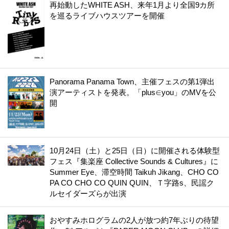
再始動したWHITE ASH、来年1月より全国9カ所
を巡るライブハウスツアーを開催
Panorama Panama Town、主催フェスの第1弾出
演アーティストを発表。「plus∈you」のMVを公
開
10月24日（土）と25日（日）に開催される体験型
フェス『集楽座 Collective Sounds & Cultures』に
Summer Eye、滞空時間 Taikuh Jikang、CHO CO
PA CO CHO CO QUIN QUIN、Ｔ字路s、民謡ク
ルセイダーズらが出演
おやすみホログラムの2人が放つ約7年ぶりの待望