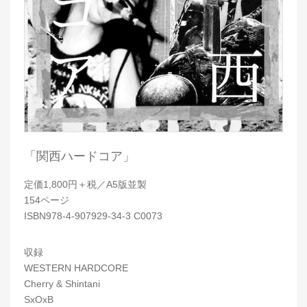
「関西ハードコア」
定価1,800円＋税／A5版並製
154ページ
ISBN978-4-907929-34-3 C0073
収録
WESTERN HARDCORE
Cherry & Shintani
SxOxB