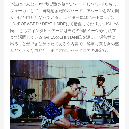
本誌はそんな 80年代に駆け抜けたハードコアバンドたちに
フォーカスして、当時起きた関西ハードコアシーンを深く掘
り下げた内容となっている。 ライターにはハードコアバン
ドのFORWARD / DEATH SIDEにて活躍しておりますISHIYA
氏。 さらにインタビュアーには当時の関西シーンから現在
まで活躍しているRAPESのSHINTANI氏を迎え、 通常世に
出ることができなかったであろう内容で、秘蔵写真も含め盛
りだくさんな内容と、まさに関西ハードコアの決定版。