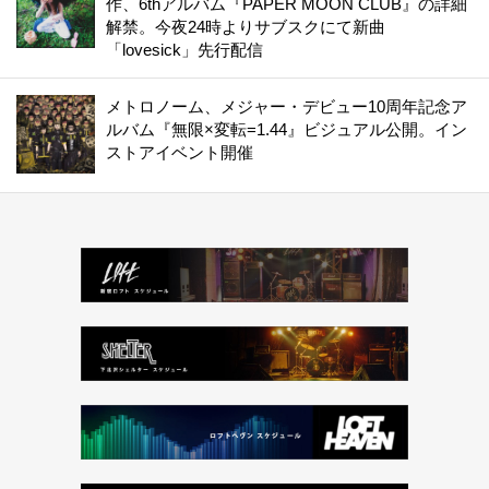
作、6thアルバム『PAPER MOON CLUB』の詳細
解禁。今夜24時よりサブスクにて新曲
「lovesick」先行配信
メトロノーム、メジャー・デビュー10周年記念ア
ルバム『無限×変転=1.44』ビジュアル公開。イン
ストアイベント開催