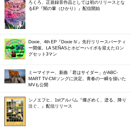
ろくろ、正規録音作品としては初のリリースとな
るEP『闇の暈（ひかり）』配信開始
Doxie、4th EP『Doxie Ⅳ』先行リリースパーティ
ー開催。LA SEÑASとホピーハイボを迎えたロン
グセット3マン
ミーマイナー、新曲「君はサイダー」がABC-
MART TV-CMソングに決定。青春の一瞬を描いた
MVも公開
シノエフヒ、1stアルバム『燦ざめく、迸る、降り
注ぐ、』配信リリース