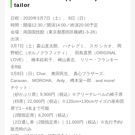
tailor
日程：2020年3月7日（土）、 8日（日）
時間：開場12:30／開演14:00／終演20:00予定
会場：両国国技館（東京都墨田区横網1-3-28）
出演：
3月7日（土）森山直太朗、 ハナレグミ、 スガ シカオ、 岡
野昭仁（ポルノグラフィティ）、 田島貴男（ORIGINAL
LOVE）、 橋本絵莉子、 崎山蒼志、 リリー・フランキー
全8組
3月8日（日）Char、 奥田民生、 真心ブラザーズ、
Caravan、 MOROHA、 Anly、 樽木栄一郎 and more!
チケット：
［砂かぶり席］9,900円（税込）※アリーナレベルの椅子席
［枡席］22,000円（税込）※120cm×130cmサイズの座布団
席で1～4名まで可能
［2階指定席］6,200円（税込）
［2日通し券（2階指定席）］11,000円（税込）※先行予約/
販売時のみ