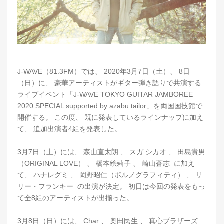
J-WAVE（81.3FM）では、 2020年3月7日（土）、 8日
（日）に、 豪華アーティストがギター弾き語りで共演する
ライブイベント「J-WAVE TOKYO GUITAR JAMBOREE
2020 SPECIAL supported by azabu tailor」を両国国技館で
開催する。 この度、 既に発表しているラインナップに加え
て、 追加出演者4組を発表した。
3月7日（土）には、 森山直太朗 、 スガ シカオ 、 田島貴男
（ORIGINAL LOVE） 、 橋本絵莉子 、 崎山蒼志 に加え
て、 ハナレグミ 、 岡野昭仁（ポルノグラフィティ） 、 リ
リー・フランキー の出演が決定。 初日は今回の発表をもっ
て全8組のアーティストが出揃った。
3月8日（日）には、 Char 、 奥田民生 、 真心ブラザーズ