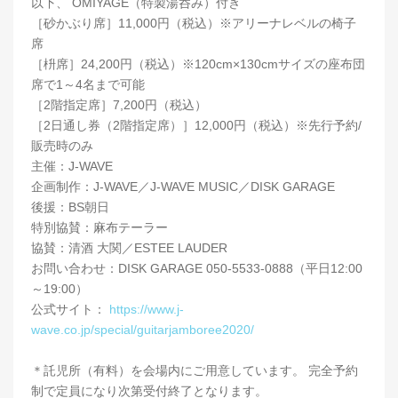
以下、 OMIYAGE（特製湯呑み）付き
［砂かぶり席］11,000円（税込）※アリーナレベルの椅子
席
［枡席］24,200円（税込）※120cm×130cmサイズの座布団
席で1～4名まで可能
［2階指定席］7,200円（税込）
［2日通し券（2階指定席）］12,000円（税込）※先行予約/
販売時のみ
主催：J-WAVE
企画制作：J-WAVE／J-WAVE MUSIC／DISK GARAGE
後援：BS朝日
特別協賛：麻布テーラー
協賛：清酒 大関／ESTEE LAUDER
お問い合わせ：DISK GARAGE 050-5533-0888（平日12:00
～19:00）
公式サイト：
https://www.j-
wave.co.jp/special/guitarjamboree2020/
＊託児所（有料）を会場内にご用意しています。 完全予約
制で定員になり次第受付終了となります。