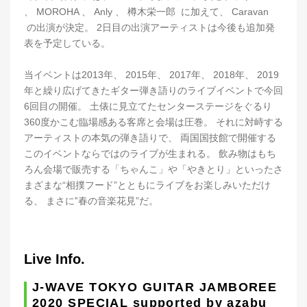
、 MOROHA 、 Anly 、 樽木栄一郎 に加えて、 Caravan
の出演が決定。 2日目の出演アーティストは今後も追加発
表を予定している。
当イベントは2013年、 2015年、 2017年、 2018年、 2019
年と繰り広げてきたギター弾き語りのライブイベントで今回
6回目の開催。 土俵に見立てたセンターステージをぐるり
360度かこむ臨場感ある客席と会場は圧巻。 それに対峙する
アーティストの本気の弾き語りで、 両国国技館で開催する
このイベントならではのライブが生まれる。 飲み物はもち
ろん会場で販売する「ちゃんこ」や「やきとり」といったさ
まざまな“相撲フード”とともにライブをお楽しみいただけ
る、 まさに‟春の音楽花見”だ。
Live Info.
J-WAVE TOKYO GUITAR JAMBOREE
2020 SPECIAL supported by azabu