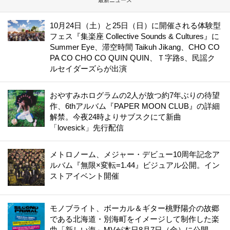
最新ニュース
10月24日（土）と25日（日）に開催される体験型
フェス『集楽座 Collective Sounds & Cultures』に
Summer Eye、滞空時間 Taikuh Jikang、CHO CO
PA CO CHO CO QUIN QUIN、Ｔ字路s、民謡ク
ルセイダーズらが出演
おやすみホログラムの2人が放つ約7年ぶりの待望
作、6thアルバム『PAPER MOON CLUB』の詳細
解禁。今夜24時よりサブスクにて新曲
「lovesick」先行配信
メトロノーム、メジャー・デビュー10周年記念ア
ルバム『無限×変転=1.44』ビジュアル公開。イン
ストアイベント開催
モノブライト、ボーカル＆ギター桃野陽介の故郷
である北海道・別海町をイメージして制作した楽
曲「新しい海」MVが本日8月7日（金）に公開