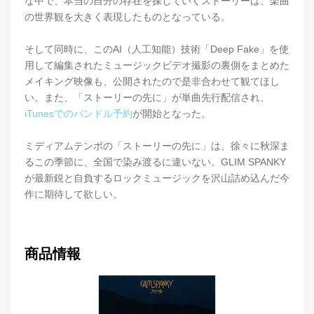
な中で、本当の自分の存在を探していくストーリーは、楽曲
の世界観を大きく表現したものとなっている。
そして同時に、このAI（人工知能）技術「Deep Fake」を使
用して編集されたミュージックビデオ撮影の裏側をまとめた
メイキング映像も、公開されたので是非合わせて観てほし
い。また、「ストーリーの先に」が単曲先行配信され、
iTunesでのバンドル予約
が開始となった。
ミディアムテンポの「ストーリーの先に」は、徐々に秋深ま
るこの季節に、全国で染み渡るに違いない。GLIM SPANKY
が最新鋭と自負するロックミュージックを沢山詰め込んだ今
作に期待して欲しい。
商品情報