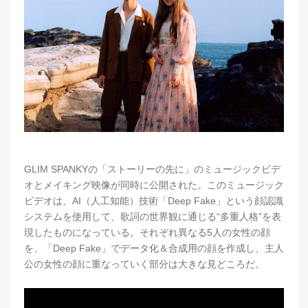
GLIM SPANKYの「ストーリーの先に」のミュージックビデ
オとメイキング映像が同時に公開された。このミュージック
ビデオは、AI（人工知能）技術「Deep Fake」という顔認識
システムを使用して、歌詞の世界観に通じる“多重人格”を表
現したものになっている。それぞれ異なる5人の女性の顔
を、「Deep Fake」でデータ化＆合成用の顔を作成し、主人
公の女性の顔に重なっていく部分は大きな見どころだ。