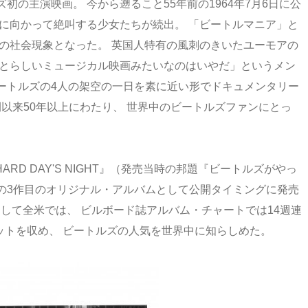
の主演映画。 今から遡ること55年前の1964年7月6日に公
に向かって絶叫する少女たちが続出。 「ビートルマニア」と
の社会現象となった。 英国人特有の風刺のきいたユーモアの
ざとらしいミュージカル映画みたいなのはいやだ」というメン
ートルズの4人の架空の一日を素に近い形でドキュメンタリー
開以来50年以上にわたり、 世界中のビートルズファンにとっ
RD DAY'S NIGHT』（発売当時の邦題『ビートルズがやっ
の3作目のオリジナル・アルバムとして公開タイミングに発売
 そして全米では、 ビルボード誌アルバム・チャートでは14週連
ットを収め、 ビートルズの人気を世界中に知らしめた。