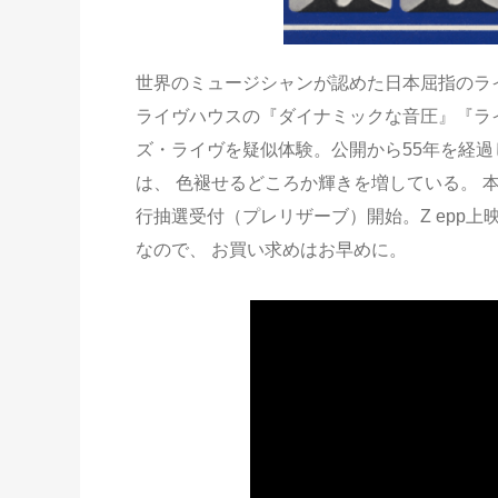
世界のミュージシャンが認めた日本屈指のライ
ライヴハウスの『ダイナミックな音圧』『ライ
ズ・ライヴを疑似体験。公開から55年を経過
は、 色褪せるどころか輝きを増している。 本日
行抽選受付（プレリザーブ）開始。Z epp上
なので、 お買い求めはお早めに。