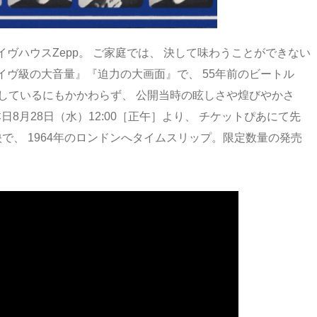
ヴハウスZepp。 ご家庭では、 決して味わうことができない
ヴ級の大音量』『迫力の大画面』で、 55年前のビートル
しているにもかかわらず、 公開当時の眩しさや煌びやかさ
8月28日（水）12:00［正午］より、 チケットぴあにて先
映で、 1964年のロンドンへタイムスリップ。限定数量の発売