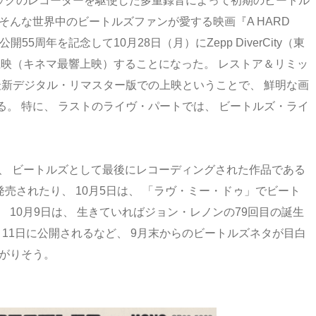
ラックのレコーダーを駆使した多重録音によって初期のビートル
そんな世界中のビートルズファンが愛する映画『A HARD
開55周年を記念して10月28日（月）にZepp DiverCity（東
ウス上映（キネマ最響上映）することになった。 レストア＆リミッ
の最新デジタル・リマスター版での上映ということで、 鮮明な画
。 特に、 ラストのライヴ・パートでは、 ビートルズ・ライ
あり、 ビートルズとして最後にレコーディングされた作品である
発売されたり、 10月5日は、 「ラヴ・ミー・ドゥ」でビート
 10月9日は、 生きていればジョン・レノンの79回目の誕生
0月11日に公開されるなど、 9月末からのビートルズネタが目白
上がりそう。