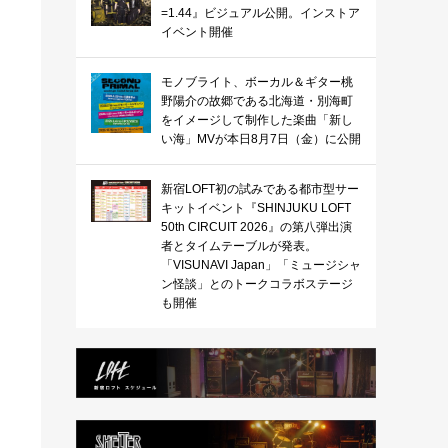
=1.44』ビジュアル公開。インストア
イベント開催
モノブライト、ボーカル＆ギター桃
野陽介の故郷である北海道・別海町
をイメージして制作した楽曲「新し
い海」MVが本日8月7日（金）に公開
新宿LOFT初の試みである都市型サー
キットイベント『SHINJUKU LOFT
50th CIRCUIT 2026』の第八弾出演
者とタイムテーブルが発表。
「VISUNAVI Japan」「ミュージシャ
ン怪談」とのトークコラボステージ
も開催