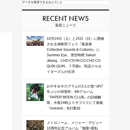
データを取得できませんでした
RECENT NEWS
最新ニュース
10月24日（土）と25日（日）に開催
される体験型フェス『集楽座
Collective Sounds & Cultures』に
Summer Eye、滞空時間 Taikuh
Jikang、CHO CO PA CO CHO CO
QUIN QUIN、Ｔ字路s、民謡クルセ
イダーズらが出演
おやすみホログラムの2人が放つ約7
年ぶりの待望作、6thアルバム
『PAPER MOON CLUB』の詳細解
禁。今夜24時よりサブスクにて新曲
「lovesick」先行配信
メトロノーム、メジャー・デビュー
10周年記念アルバム『無限×変転