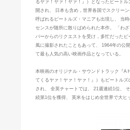
るヤァ！ヤァ！ヤァ！』）となったビートルズ初
開され、 日本も含め，世界各国でスクリーン
呼ばれるビートルズ・マニアも出現し、 当時
センスが随所に散りばめられた本作。 「わ
バーからのリクエストを受け，多忙だったビ
風に撮影されたこともあって、 1964年の公
て最も人気の高い映画作品となっている。
本映画のオリジナル・サウンドトラック『A HA
てくるヤァ！ヤァ！ヤァ！』）もビートルズ
され、 全英チャートでは、 21週連続1位、
続第1位を獲得、 英米をはじめ全世界で大ヒ