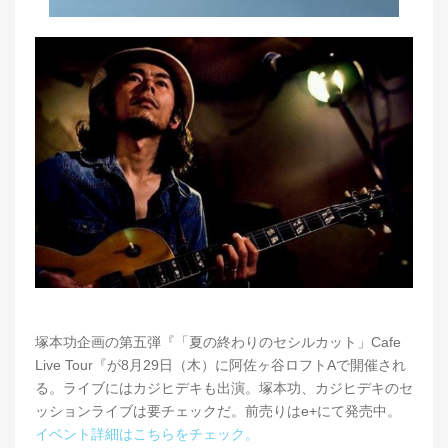
塚本功企画の第五弾『「夏の終わりのセシルカット」Cafe
Live Tour『が8月29日（木）に阿佐ヶ谷ロフトAで開催され
る。ライブにはカジヒデキも出演。塚本功、カジヒデキのセ
ッションライブは要チェックだ。前売りはe+にて発売中。
イベント詳細はこちらをチェック。