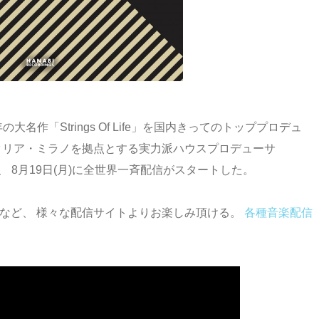
987年の大名作「Strings Of Life」を国内きってのトッププロデュ
に加え、 イタリア・ミラノを拠点とする実力派ハウスプロデューサ
し、 8月19日(月)に全世界一斉配信がスタートした。
INE MUSICなど、 様々な配信サイトよりお楽しみ頂ける。
各種音楽配信