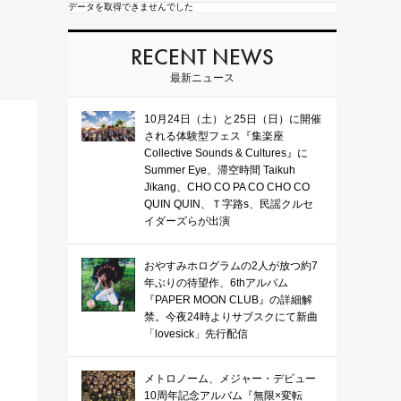
データを取得できませんでした
RECENT NEWS
最新ニュース
10月24日（土）と25日（日）に開催
される体験型フェス『集楽座
Collective Sounds & Cultures』に
Summer Eye、滞空時間 Taikuh
Jikang、CHO CO PA CO CHO CO
QUIN QUIN、Ｔ字路s、民謡クルセ
イダーズらが出演
おやすみホログラムの2人が放つ約7
年ぶりの待望作、6thアルバム
『PAPER MOON CLUB』の詳細解
禁。今夜24時よりサブスクにて新曲
「lovesick」先行配信
メトロノーム、メジャー・デビュー
10周年記念アルバム『無限×変転