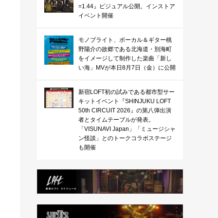
=1.44』ビジュアル公開。インストア
イベント開催
モノブライト、ボーカル＆ギター桃
野陽介の故郷である北海道・別海町
をイメージして制作した楽曲「新し
い海」MVが本日8月7日（金）に公開
新宿LOFT初の試みである都市型サー
キットイベント『SHINJUKU LOFT
50th CIRCUIT 2026』の第八弾出演
者とタイムテーブルが発表。
「VISUNAVI Japan」「ミュージシャ
ン怪談」とのトークコラボステージ
も開催