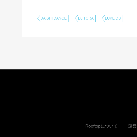
DAISHI DANCE
DJ TORA
LUKE DB
Rooftopについて
運営