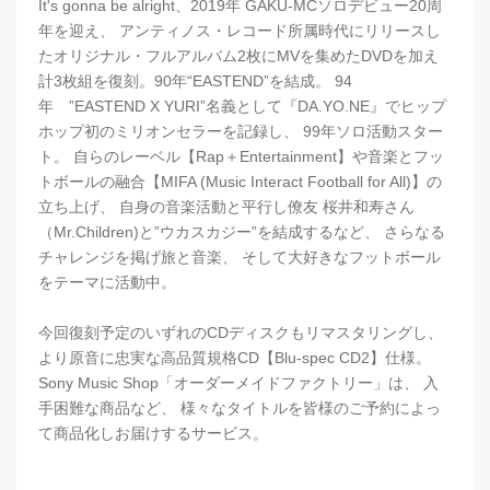
It's gonna be alright、2019年 GAKU-MCソロデビュー20周
年を迎え、 アンティノス・レコード所属時代にリリースし
たオリジナル・フルアルバム2枚にMVを集めたDVDを加え
計3枚組を復刻。90年“EASTEND”を結成。 94
年 ”EASTEND X YURI”名義として『DA.YO.NE』でヒップ
ホップ初のミリオンセラーを記録し、 99年ソロ活動スター
ト。 自らのレーベル【Rap＋Entertainment】や音楽とフッ
トボールの融合【MIFA (Music Interact Football for All)】の
立ち上げ、 自身の音楽活動と平行し僚友 桜井和寿さん
（Mr.Children)と”ウカスカジー”を結成するなど、 さらなる
チャレンジを掲げ旅と音楽、 そして大好きなフットボール
をテーマに活動中。
今回復刻予定のいずれのCDディスクもリマスタリングし、
より原音に忠実な高品質規格CD【Blu-spec CD2】仕様。
Sony Music Shop「オーダーメイドファクトリー」は、 入
手困難な商品など、 様々なタイトルを皆様のご予約によっ
て商品化しお届けするサービス。