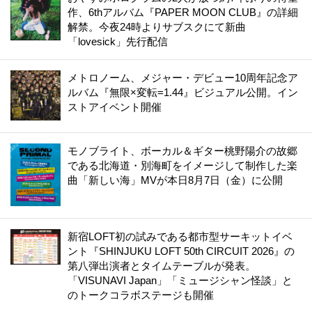
作、6thアルバム『PAPER MOON CLUB』の詳細
解禁。今夜24時よりサブスクにて新曲
「lovesick」先行配信
メトロノーム、メジャー・デビュー10周年記念ア
ルバム『無限×変転=1.44』ビジュアル公開。イン
ストアイベント開催
モノブライト、ボーカル＆ギター桃野陽介の故郷
である北海道・別海町をイメージして制作した楽
曲「新しい海」MVが本日8月7日（金）に公開
新宿LOFT初の試みである都市型サーキットイベ
ント『SHINJUKU LOFT 50th CIRCUIT 2026』の
第八弾出演者とタイムテーブルが発表。
「VISUNAVI Japan」「ミュージシャン怪談」と
のトークコラボステージも開催