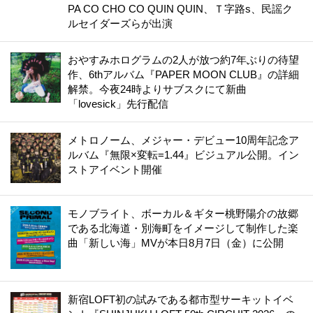
PA CO CHO CO QUIN QUIN、Ｔ字路s、民謡ク
ルセイダーズらが出演
おやすみホログラムの2人が放つ約7年ぶりの待望
作、6thアルバム『PAPER MOON CLUB』の詳細
解禁。今夜24時よりサブスクにて新曲
「lovesick」先行配信
メトロノーム、メジャー・デビュー10周年記念ア
ルバム『無限×変転=1.44』ビジュアル公開。イン
ストアイベント開催
モノブライト、ボーカル＆ギター桃野陽介の故郷
である北海道・別海町をイメージして制作した楽
曲「新しい海」MVが本日8月7日（金）に公開
新宿LOFT初の試みである都市型サーキットイベ