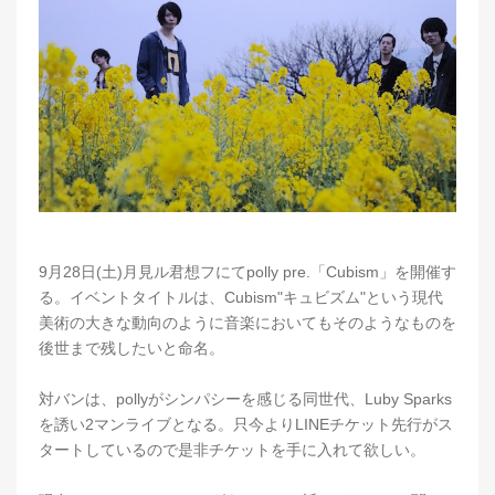
9月28日(土)月見ル君想フにてpolly pre.「Cubism」を開催す
る。イベントタイトルは、Cubism"キュビズム"という現代
美術の大きな動向のように音楽においてもそのようなものを
後世まで残したいと命名。
対バンは、pollyがシンパシーを感じる同世代、Luby Sparks
を誘い2マンライブとなる。只今よりLINEチケット先行がス
タートしているので是非チケットを手に入れて欲しい。