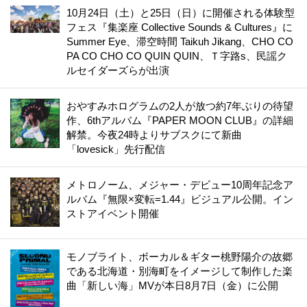
10月24日（土）と25日（日）に開催される体験型
フェス『集楽座 Collective Sounds & Cultures』に
Summer Eye、滞空時間 Taikuh Jikang、CHO CO
PA CO CHO CO QUIN QUIN、Ｔ字路s、民謡ク
ルセイダーズらが出演
おやすみホログラムの2人が放つ約7年ぶりの待望
作、6thアルバム『PAPER MOON CLUB』の詳細
解禁。今夜24時よりサブスクにて新曲
「lovesick」先行配信
メトロノーム、メジャー・デビュー10周年記念ア
ルバム『無限×変転=1.44』ビジュアル公開。イン
ストアイベント開催
モノブライト、ボーカル＆ギター桃野陽介の故郷
である北海道・別海町をイメージして制作した楽
曲「新しい海」MVが本日8月7日（金）に公開