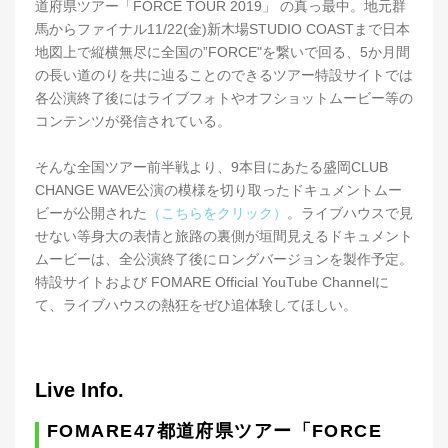
道府県ツアー「FORCE TOUR 2019」 の真っ最中。地元群
馬からファイナル11/22(金)新木場STUDIO COASTまで日本
地図上で縦横無尽に全国の”FORCE"を繋いで回る、5か月間
の長い道のりを共に辿ることのできるツアー特設サイトでは
各公演終了後にはライブフォトやオフショットムービー等の
コンテンツが発信されている。
そんな全国ツアー前半戦より、9本目にあたる盛岡CLUB
CHANGE WAVE公演の模様を切り取ったドキュメントムー
ビーが公開された
（こちらをクリック）
。ライブハウスで見
せない等身大の表情と旅路の裏側が垣間見えるドキュメント
ムービーは、全公演終了後にロングバージョンを製作予定。
特設サイトおよび FOMARE Official YouTube Channelに
て、ライブハウスの熱狂をぜひ追体験してほしい。
Live Info.
FOMARE47都道府県ツアー「FORCE