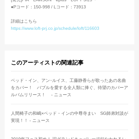
●Pコード：150-998 / Lコード：73913
詳細はこちら
https://www.loft-prj.co.jp/schedule/loft/116603
このアーティストの関連記事
ベッド・イン、アン･ルイス、工藤静香らが歌ったあの名曲
をカバー！ バブルを愛する全人類に捧ぐ、待望のカバーア
ルバムリリース！ - ニュース
人間椅子の和嶋×ベッド・インの中尊寺まい SG師弟対談が
実現！！ - ニュース
2019年フェス初め！ 旧グランドキャバレーで行なわれるレ