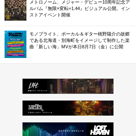
メトロノーム、メジャー・デビュー10周年記念ア
ルバム『無限×変転=1.44』ビジュアル公開。イン
ストアイベント開催
モノブライト、ボーカル＆ギター桃野陽介の故郷
である北海道・別海町をイメージして制作した楽
曲「新しい海」MVが本日8月7日（金）に公開