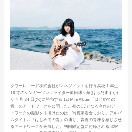
タワーレコード株式会社がマネジメントを行う高校 1 年生
16 才のシンガーソングライター原田珠々華(はらだすずか)
が 4 月 24 日(水)に発売する 1st Mini Album「はじめての
青」のアートワークを公開した。初のCDとなる今作のアー
トワークの撮影を手掛けたのは、写真家岩倉しおり。アルバ
ムタイトル「はじめての青」の通り、青春の青味を感じさせ
るアートワークが完成した。初回限定盤に付録される 32P