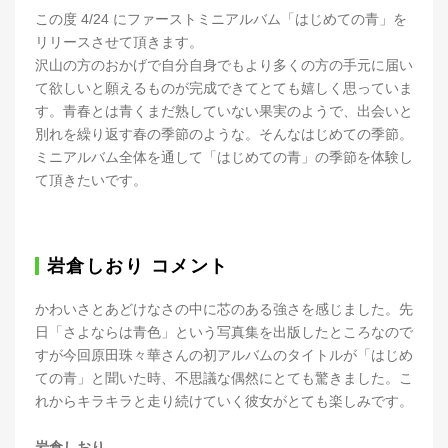
この度 4/24 にファーストミニアルバム「はじめての青」を
リリースさせて頂きます。
沢山の方のおかげで自分自身でもより多くの方の手元に届い
て欲しいと願えるものが完成できてとても嬉しく思っていま
す。青春とは青くまだ熟していない果実のようで、出会いと
別れを繰り返す春の季節のような。そんなはじめての季節。
ミニアルバム全体を通して「はじめての青」の季節を体験し
て頂きたいです。
岩倉しおり コメント
かわいさとあどけなさの中に芯のある強さを感じました。先
日「さよならは青色」という写真集を出版したところなので
すが今回原田珠々華さんの初アルバムのタイトルが「はじめ
ての青」と聞いた時、不思議な偶然にとても驚きました。こ
れからキラキラと走り続けていく彼女がとても楽しみです。
岩倉しおり