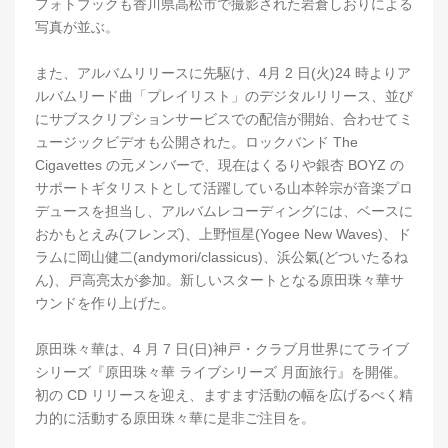
フォトブックも香川県高松市で撮影された岩倉しおりによる
写真が並ぶ。
また、アルバムリリースに先駆け、4月 2 日(火)24 時よりア
ルバムリード曲「プレイリスト」のデジタルリリース、並び
にサブスクリプションサービスでの配信が開始、合わせてミ
ュージックビデオも公開された。ロックバンド The
Cigavettes の元メンバーで、現在はくるりや銀杏 BOYZ の
サポートギタリストとして活躍している山本幹宗が音楽プロ
デュースを担当し、アルバムレコーディングには、ベースに
おかもとえみ(フレンズ)、上野恒星(Yogee New Waves)、ド
ラムに岡山健二(andymori/classicus)、浜公氣(どついたるね
ん)、戸高亮太が参加。新しいスタートとなる原田珠々華サ
ウンドを作り上げた。
原田珠々華は、4 月 7 日(日)神戸・クラブ月世界にてライブ
シリーズ『原田珠々華 ライブシリーズ 月面旅行』を開催。
初の CD リリースを迎え、ますます活動の幅を広げるべく精
力的に活動する原田珠々華に是非ご注目を。