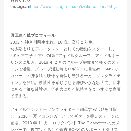
Instagram
https://www.instagram.com/iwakurashiori/?hl=ja
原田珠々華プロフィール
2002 年神奈川県生まれ。16 歳。高校 2 年生。
幼少期よりモデル・タレントとしての活動をスタートし、
2016 年中学 2 年生の時にアイドルグループ、アイドルネッ
サンスに加入。2018 年 2 月のグループ解散まで多くのステ
ージで活躍。グループ活動時よりギターに目覚め、SNS で
カバー曲の弾き語り映像を発信し続ける一方、ソングライテ
ィングを開始。叙情性を感じさせる伸びやかな歌声で、日常
にある些細な経験や、等身大にある気持ちをまっすぐな言葉
で伝える。
アイドルもシンガーソングライターも網羅する活動を目指
し、2018 年夏ソロシンガーとしてギターを携えステージに
登場。2018 年 11 月、ロックバンド The Cigavettes の元メ
ンバーで、現在はくるりや銀杏 BOYZ のサポートギタリス