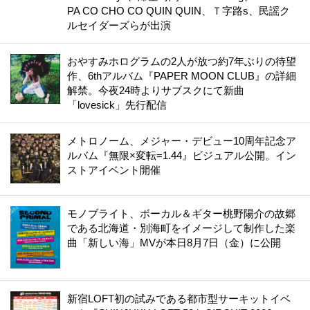
PA CO CHO CO QUIN QUIN、Ｔ字路s、民謡ク
ルセイダーズらが出演
おやすみホログラムの2人が放つ約7年ぶりの待望
作、6thアルバム『PAPER MOON CLUB』の詳細
解禁。今夜24時よりサブスクにて新曲
「lovesick」先行配信
メトロノーム、メジャー・デビュー10周年記念ア
ルバム『無限×変転=1.44』ビジュアル公開。イン
ストアイベント開催
モノブライト、ボーカル＆ギター桃野陽介の故郷
である北海道・別海町をイメージして制作した楽
曲「新しい海」MVが本日8月7日（金）に公開
新宿LOFT初の試みである都市型サーキットイベ