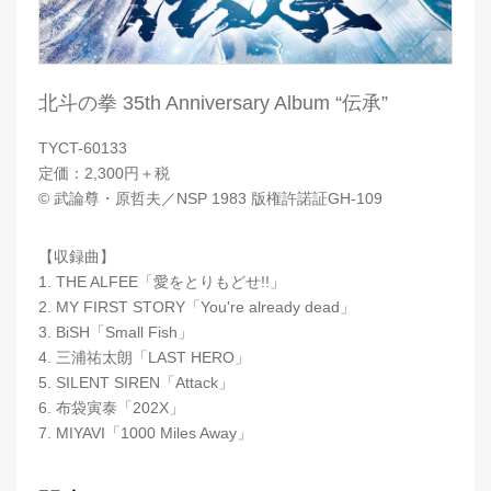
北斗の拳 35th Anniversary Album “伝承”
TYCT-60133
定価：2,300円＋税
©︎ 武論尊・原哲夫／NSP 1983 版権許諾証GH-109
【収録曲】
1. THE ALFEE「愛をとりもどせ!!」
2. MY FIRST STORY「You're already dead」
3. BiSH「Small Fish」
4. 三浦祐太朗「LAST HERO」
5. SILENT SIREN「Attack」
6. 布袋寅泰「202X」
7. MIYAVI「1000 Miles Away」