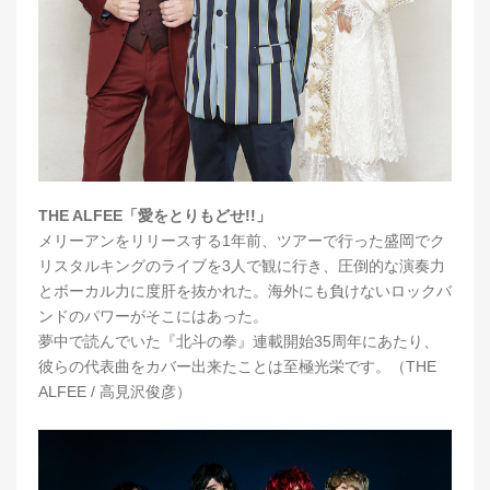
THE ALFEE「愛をとりもどせ!!」
メリーアンをリリースする1年前、ツアーで行った盛岡でク
リスタルキングのライブを3人で観に行き、圧倒的な演奏力
とボーカル力に度肝を抜かれた。海外にも負けないロックバ
ンドのパワーがそこにはあった。
夢中で読んでいた『北斗の拳』連載開始35周年にあたり、
彼らの代表曲をカバー出来たことは至極光栄です。（THE
ALFEE / 高見沢俊彦）