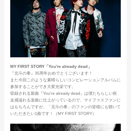
MY FIRST STORY「You're already dead」
『北斗の拳』35周年おめでとうございます！
また今回このような素晴らしいコンピレーションアルバムに
参加することができ大変光栄です。
収録される新曲『You're already dead』は僕たちらしい疾
走感溢れる楽曲に仕上がっているので、マイファスファンに
はもちろんですが、「北斗の拳」のファンの皆様にも聴いて
いただきたい1曲です！（MY FIRST STORY）