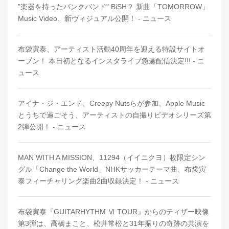
"楽器を持ったパンクバンド" BiSH？ 新曲「TOMORROW」
Music Video、新ヴィジュアル公開！ - ニュース
布袋寅泰、アーティスト活動40周年を迎える特設サイトオ
ープン！ 本日初となるインスタライブ急遽配信決定!!! - ニ
ュース
アイナ・ジ・エンド、Creepy Nutsらが参加、Apple Music
とうちで過ごそう、アーティストの自撮りビデオシリーズ第
2弾公開！ - ニュース
MAN WITH A MISSION、11294（イイニクヨ）枚限定シン
グル「Change the World」NHKサッカーテーマ曲、布袋寅
泰フィーチャリング楽曲2曲収録決定！ - ニュース
布袋寅泰『GUITARHYTHM Ⅵ TOUR』からのティザー映像
第3弾は、高橋まこと、松井常松と31年振りの奇跡の共演を