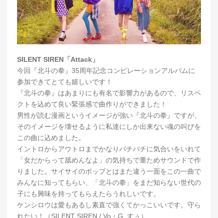
SILENT SIREN「Attack」
今回『北斗の拳』35周年記念コンピレーションアルバムに
参加できてとても嬉しいです！
『北斗の拳』はあまりにも有名で影響力があるので、リスペ
クトを込めて良い緊張感で曲作りができました！
男性が読む漫画というイメージが強い『北斗の拳』ですが、
そのイメージを壊せるように私達にしか出来ない魂の叫びを
この曲に込めました。
イントロからアウトロまでかなりバチバチに気合いをいれて
「女だからって舐めんなよ」の気持ちで重ためサウンドで作
りました。サイサイのポップとはまた違う一面をこの一曲で
みんなに知ってもらい、「北斗の拳」をまだ知らない世代の
子にも興味を持ってもらえたらうれしいです。
ケンシロウは愛もあるし素直で強くてかっこいいです。守ら
れたい！（SILENT SIREN / Vo・G. すぅ）