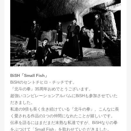
BiSH「Small Fish」
BiSHのセントチヒロ・チッチです。
『北斗の拳』35周年おめでとうございます。
超強いコンピレーションアルバムにBiSHも参加させていた
だきました。
私達の9倍も長く生き続けている『北斗の拳』、こんなに長
く愛される作品の1つの仲間になれたことが嬉しいです。
伝承を語るにはまだまだ未熟な私達ですが、BiSHなりの拳
をぶつけて「Small Fish」を歌わせていただきました。