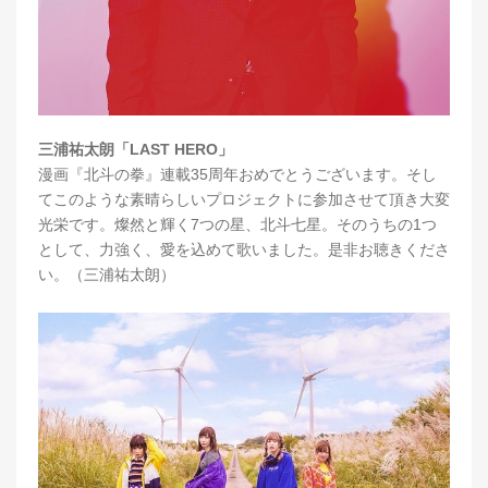
三浦祐太朗「LAST HERO」
漫画『北斗の拳』連載35周年おめでとうございます。そし
てこのような素晴らしいプロジェクトに参加させて頂き大変
光栄です。燦然と輝く7つの星、北斗七星。そのうちの1つ
として、力強く、愛を込めて歌いました。是非お聴きくださ
い。（三浦祐太朗）