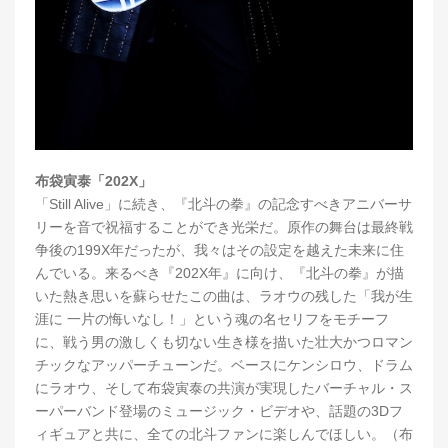
布袋寅泰「202X」
「Still Alive」に続き、『北斗の拳』の記念すべきアニバーサ
リーを音で祝福することができ光栄だ。原作の舞台は最終戦
争後の199X年だったが、我々はその設定を越えた未来に住
んでいる。来るべき『202X年』に向け、『北斗の拳』が描
いた熱き思いを蘇らせたこの曲は、ラオウの残した「我が生
涯に 一片の悔いなし！」という魂の名セリフをモチーフ
に、戦う男の激しくも切ない生き様を描いた壮大かつロマン
チックなアッパーチューンだ。ベースにケンシロウ、ドラム
にラオウ、そして布袋寅泰の共演が実現したバーチャル・ス
ーパーバンド登場のミュージック・ビデオや、話題の3Dフ
ィギュアと共に、全ての北斗ファンに楽しんでほしい。（布