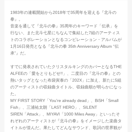
1983年の連載開始から2018年で35周年を迎える『北斗の
拳』。
音楽を通して『北斗の拳』35周年のキーワード「伝承」を
行ない、また北斗七星にちなんで集結した7組のアーティス
トのコラボレーションとなるコンピレーション・アルバムが
1月16日発売となる『北斗の拳 35th Anniversary Album “伝
承”』だ。
すでに発表されていたクリスタルキングのカバーとなるTHE
ALFEEの「愛をとりもどせ!!」、二度目の『北斗の拳』との
熱いタッグとなった布袋寅泰の「202X」に加え、新たに5組
のアーティストの収録曲タイトル、収録曲順が明らかになっ
た。
MY FIRST STORY「You're already dead」、BiSH「Small
Fish」、三浦祐太朗「LAST HERO」、SILENT
SIREN「Attack」、MIYAVI「1000 Miles Away」といったそ
れぞれのアーティストが『北斗の拳』をイメージした楽曲タ
イトルが並んだ。果たしてどんなサウンド、歌詞の世界観が