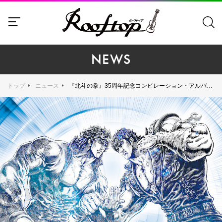
NEWS
トップ
ニュース
『北斗の拳』35周年記念コンピレーション・アルバム『北斗の拳 35th Anniversary Album "伝承"』の豪華参加アーティスト、SILENT SIREN、THE ALFEE、BiSH、布袋寅泰、MY FIRST STORY、三浦祐太朗、MIYAVIからの熱いコメントが到着！ 収録楽曲のタイトルも発表！