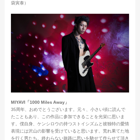
袋寅泰）
MIYAVI「1000 Miles Away」
35周年、おめでとうございます。元々、小さい頃に読んで
たこともあり、この作品に参加できることを光栄に思いま
す。僕自身、ケンシロウの持つストイシズムと彼独特の愛情
表現には沢山の影響を受けていると思います。荒れ果てた地
を行く男たち、終わらない旅路に思いを馳せて作らせて頂き