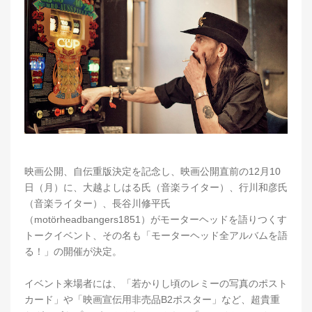
映画公開、自伝重版決定を記念し、映画公開直前の12月10
日（月）に、大越よしはる氏（音楽ライター）、行川和彦氏
（音楽ライター）、長谷川修平氏
（motörheadbangers1851）がモーターヘッドを語りつくす
トークイベント、その名も「モーターヘッド全アルバムを語
る！」の開催が決定。
イベント来場者には、「若かりし頃のレミーの写真のポスト
カード」や「映画宣伝用非売品B2ポスター」など、超貴重