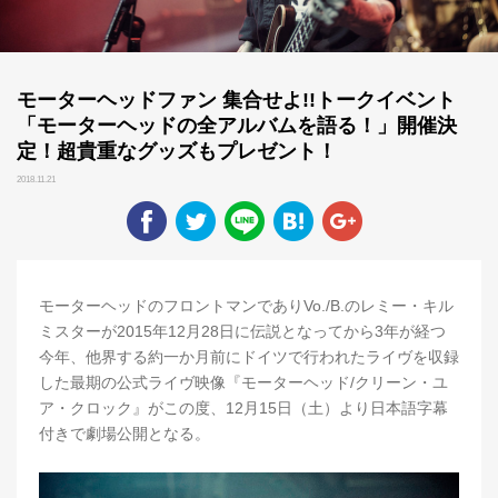
モーターヘッドファン 集合せよ!!トークイベント
「モーターヘッドの全アルバムを語る！」開催決
定！超貴重なグッズもプレゼント！
2018.11.21
モーターヘッドのフロントマンでありVo./B.のレミー・キル
ミスターが2015年12月28日に伝説となってから3年が経つ
今年、他界する約一か月前にドイツで行われたライヴを収録
した最期の公式ライヴ映像『モーターヘッド/クリーン・ユ
ア・クロック』がこの度、12月15日（土）より日本語字幕
付きで劇場公開となる。