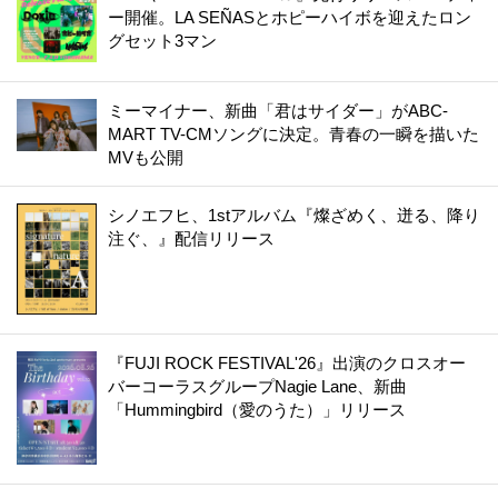
ー開催。LA SEÑASとホピーハイボを迎えたロン
グセット3マン
ミーマイナー、新曲「君はサイダー」がABC-
MART TV-CMソングに決定。青春の一瞬を描いた
MVも公開
シノエフヒ、1stアルバム『燦ざめく、迸る、降り
注ぐ、』配信リリース
『FUJI ROCK FESTIVAL'26』出演のクロスオー
バーコーラスグループNagie Lane、新曲
「Hummingbird（愛のうた）」リリース