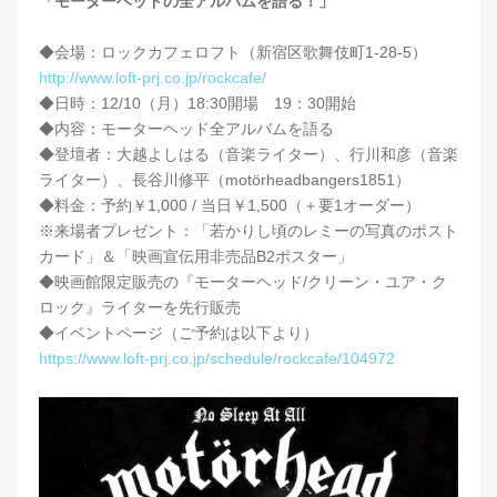
「モーターヘッドの全アルバムを語る！」
◆会場：ロックカフェロフト（新宿区歌舞伎町1-28-5）
http://www.loft-prj.co.jp/rockcafe/
◆日時：12/10（月）18:30開場 19：30開始
◆内容：モーターヘッド全アルバムを語る
◆登壇者：大越よしはる（音楽ライター）、行川和彦（音楽
ライター）、長谷川修平（motörheadbangers1851）
◆料金：予約￥1,000 / 当日￥1,500（＋要1オーダー）
※来場者プレゼント：「若かりし頃のレミーの写真のポスト
カード」＆「映画宣伝用非売品B2ポスター」
◆映画館限定販売の『モーターヘッド/クリーン・ユア・ク
ロック』ライターを先行販売
◆イベントページ（ご予約は以下より）
https://www.loft-prj.co.jp/schedule/rockcafe/104972