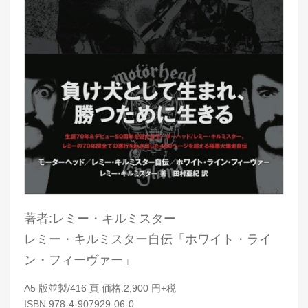
著者:レミー・キルミスター
レミー・キルミスター自伝「ホワイト・ライ
ン・フィーヴァー」
A5 版並製/416 頁 価格:2,900 円+税
ISBN:978-4-907929-06-0