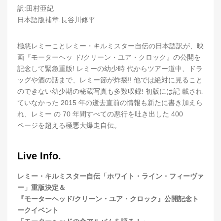
訳:田村亜紀
日本語版補章:長谷川修平
極悪レミーことレミー・キルミスター自伝の日本語訳が、映
画『モーターヘッ ド/クリーン・ユア・クロック』の公開を
記念して緊急重版! レミーの幼少時 代からツアー道中、ドラ
ッグや酒の話まで、レミー節が炸裂!! 他では絶対に見ること
のできない幼少期の秘蔵写真も多数収録! 初版には記 載され
ていなかった 2015 年の逝去直前の情報も新たに書き加えら
れ、レミー の 70 年間すべての悪行を吐き出した 400
ページを超える極悪大爆走自伝。
Live Info.
レミー・キルミスター自伝「ホワイト・ライン・フィーヴァ
ー」重版決定＆
『モーターヘッド/クリーン・ユア・クロック』公開記念ト
ークイベント