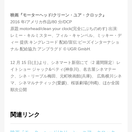
映画『モーターヘッド/クリーン・ユア・クロック』
2016 年/アメリカ作品/80 分/DCP
原題:motorhead/clean your clock(完全にぶちのめす) 出演:
レミー・キルミスター、フィル・キャンベル、ミッキー・デ
ィー 提供:キングレコード 配給/宣伝:ビーズインターナショ
ナル 配給協力:アンプラグド © UGR GmbH.
12 月 15 日(土)より、シネマート新宿にて〈2 週間限定〉レ
イトショー ジャック&ベティ(神奈川)、名古屋シネマテー
ク、シネ・リーブル梅田、元町映画館(兵庫)、 広島横川シネ
マ、シネマルナティック(愛媛)、桜坂劇場(沖縄)、ほか全国
順次公開
関連リンク