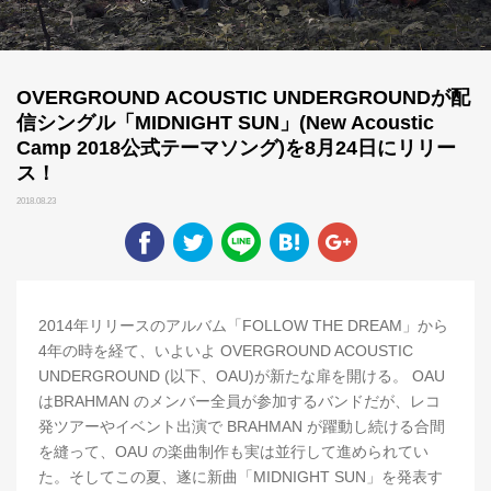
OVERGROUND ACOUSTIC UNDERGROUNDが配
信シングル「MIDNIGHT SUN」(New Acoustic
Camp 2018公式テーマソング)を8月24日にリリー
ス！
2018.08.23
2014年リリースのアルバム「FOLLOW THE DREAM」から
4年の時を経て、いよいよ OVERGROUND ACOUSTIC
UNDERGROUND (以下、OAU)が新たな扉を開ける。 OAU
はBRAHMAN のメンバー全員が参加するバンドだが、レコ
発ツアーやイベント出演で BRAHMAN が躍動し続ける合間
を縫って、OAU の楽曲制作も実は並行して進められてい
た。そしてこの夏、遂に新曲「MIDNIGHT SUN」を発表す