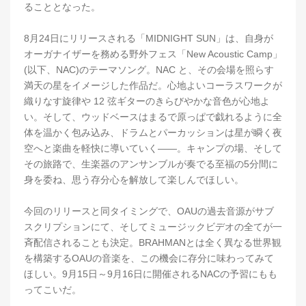
ることとなった。
8月24日にリリースされる「MIDNIGHT SUN」は、自身が
オーガナイザーを務める野外フェス「New Acoustic Camp」
(以下、NAC)のテーマソング。NAC と、その会場を照らす
満天の星をイメージした作品だ。心地よいコーラスワークが
織りなす旋律や 12 弦ギターのきらびやかな音色が心地よ
い。そして、ウッドベースはまるで原っぱで戯れるように全
体を温かく包み込み、ドラムとパーカッションは星が瞬く夜
空へと楽曲を軽快に導いていく――。キャンプの場、そして
その旅路で、生楽器のアンサンブルが奏でる至福の5分間に
身を委ね、思う存分心を解放して楽しんでほしい。
今回のリリースと同タイミングで、OAUの過去音源がサブ
スクリプションにて、そしてミュージックビデオの全てが一
斉配信されることも決定。BRAHMANとは全く異なる世界観
を構築するOAUの音楽を、この機会に存分に味わってみて
ほしい。9月15日～9月16日に開催されるNACの予習にもも
ってこいだ。