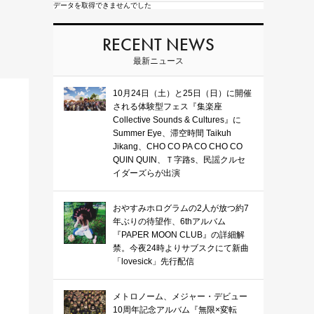
データを取得できませんでした
RECENT NEWS
最新ニュース
10月24日（土）と25日（日）に開催
される体験型フェス『集楽座
Collective Sounds & Cultures』に
Summer Eye、滞空時間 Taikuh
Jikang、CHO CO PA CO CHO CO
QUIN QUIN、Ｔ字路s、民謡クルセ
イダーズらが出演
おやすみホログラムの2人が放つ約7
年ぶりの待望作、6thアルバム
『PAPER MOON CLUB』の詳細解
禁。今夜24時よりサブスクにて新曲
「lovesick」先行配信
メトロノーム、メジャー・デビュー
10周年記念アルバム『無限×変転