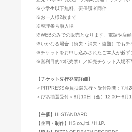
※小学生以下無料、要保護者同伴
※お一人様2枚まで
※整理番号順入場
※WEBのみでの販売となります。電話や店
※いかなる場合（紛失・消失・盗難）でもチ
※チケットをお申し込みされたご本人が必ず
※営利目的の転売禁止／転売チケット入場不
【チケット先行発売詳細】
＜PITPRESS会員抽選先行＞受付期間：7月28日
＜ぴあ抽選受付＞8月10日（金）12:00〜8月19
【主催】
Hi-STANDARD
【企画・制作】
HS co.,ltd. / H.I.P.