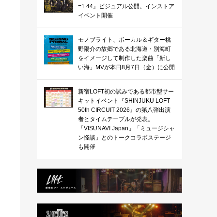
=1.44』ビジュアル公開。インストア
イベント開催
モノブライト、ボーカル＆ギター桃
野陽介の故郷である北海道・別海町
をイメージして制作した楽曲「新し
い海」MVが本日8月7日（金）に公開
新宿LOFT初の試みである都市型サー
キットイベント『SHINJUKU LOFT
50th CIRCUIT 2026』の第八弾出演
者とタイムテーブルが発表。
「VISUNAVI Japan」「ミュージシャ
ン怪談」とのトークコラボステージ
も開催