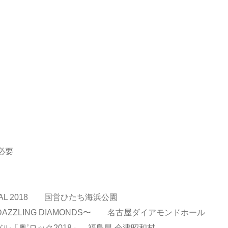
）
途必要
TIVAL 2018 国営ひたち海浜公園
 〜DAZZLING DIAMONDS〜 名古屋ダイアモンドホール
「奥’ロック2018」 福島県 会津昭和村