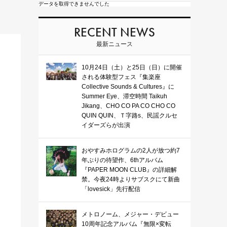
データを取得できませんでした
RECENT NEWS
最新ニュース
10月24日（土）と25日（日）に開催
される体験型フェス『集楽座
Collective Sounds & Cultures』に
Summer Eye、滞空時間 Taikuh
Jikang、CHO CO PA CO CHO CO
QUIN QUIN、Ｔ字路s、民謡クルセ
イダーズらが出演
おやすみホログラムの2人が放つ約7
年ぶりの待望作、6thアルバム
『PAPER MOON CLUB』の詳細解
禁。今夜24時よりサブスクにて新曲
「lovesick」先行配信
メトロノーム、メジャー・デビュー
10周年記念アルバム『無限×変転