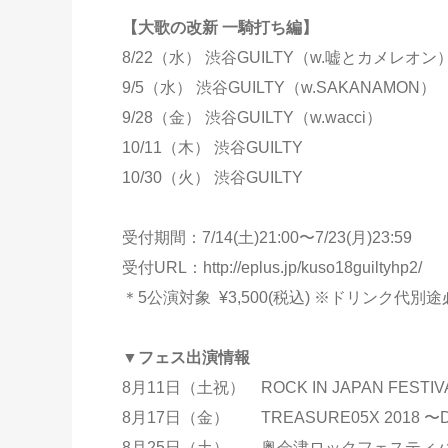
【大歌の改新 一騎打ち編】
8/22（水） 渋谷GUILTY（w.嘘とカメレオン
9/5（水） 渋谷GUILTY（w.SAKANAMON）
9/28（金） 渋谷GUILTY（w.wacci）
10/11（木） 渋谷GUILTY
10/30（火） 渋谷GUILTY
受付期間：7/14(土)21:00〜7/23(月)23:59
受付URL：http://eplus.jp/kuso18guiltyhp2/
＊5公演対象 ¥3,500(税込) ※ドリンク代別
▼フェス出演情報
8月11日（土祝） ROCK IN JAPAN FES
8月17日（金） TREASURE05X 2018
8月25日（土） 奥会津ロックフェスティバル