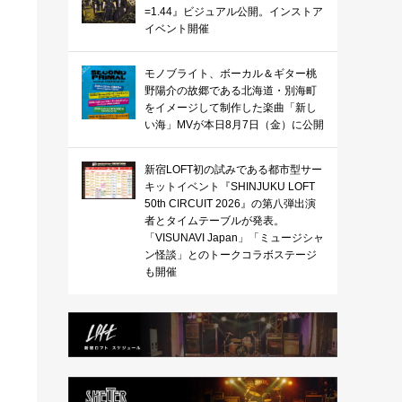
=1.44』ビジュアル公開。インストア
イベント開催
モノブライト、ボーカル＆ギター桃
野陽介の故郷である北海道・別海町
をイメージして制作した楽曲「新し
い海」MVが本日8月7日（金）に公開
新宿LOFT初の試みである都市型サー
キットイベント『SHINJUKU LOFT
50th CIRCUIT 2026』の第八弾出演
者とタイムテーブルが発表。
「VISUNAVI Japan」「ミュージシャ
ン怪談」とのトークコラボステージ
も開催