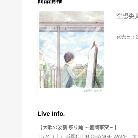
商品情報
空想委
発売日：2
Live Info.
【大歌の改新 祭り編 ～盛岡事変～】
11/24（土） 盛岡CLUB CHANGE WAVE、the fi