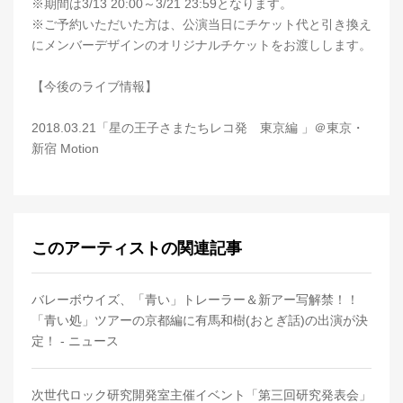
※期間は3/13 20:00～3/21 23:59となります。
※ご予約いただいた方は、公演当日にチケット代と引き換え
にメンバーデザインのオリジナルチケットをお渡しします。
【今後のライブ情報】
2018.03.21「星の王子さまたちレコ発 東京編 」＠東京・
新宿 Motion
このアーティストの関連記事
バレーボウイズ、「青い」トレーラー＆新アー写解禁！！
「青い処」ツアーの京都編に有馬和樹(おとぎ話)の出演が決
定！ - ニュース
次世代ロック研究開発室主催イベント「第三回研究発表会」