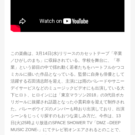
この楽曲は、3月14日(水)リリースのカセットテープ「卒業
／ひがしのまち」に収録されている。学校を舞台に、「卒
業」という節目の中で揺れ動く若者たちをハートフルかつコ
ミカルに描いた作品となっている。監督に自身も俳優として
活躍する石田清志郎を迎え、主演には雨のパレードやサニー
デイサービスなどのミュージックビデオにも出演している大
下ヒロト、ヒロインには「東京マラソン2018」の3代目ポカ
リガールに抜擢され話題となった小貫莉奈を迎えて制作され
た。バレーボウイズのメンバーも時おり出演しており、出演
シーンをじっくり探すのもおつな楽しみ方だ。今作は、13
日(火)25時より放送のSPACE SHOWER TV「DMZ –DEEP
MUSIC ZONE-」にてテレビ初オンエアされるとのことで、