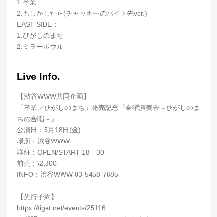
1.卒業
2.もしかしたら(チャッキーのバイト先ver.)
EAST SIDE：
1.ひがしのまち
2.ミラーボウル
Live Info.
【渋谷WWW共同企画】
「卒業／ひがしのまち」発売記念『金曜演奏会～ひがしのま
ちの合唱～』
公演日：5月18日(金)
場所：渋谷WWW
詳細：OPEN/START 18：30
前売：\2,800
INFO：渋谷WWW 03-5458-7685
【先行予約】
https://tiget.net/events/25116