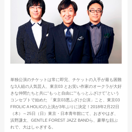
単独公演のチケットは常に即完、チケットの入手が最も困難
な3人組の人気芸人、東京03 とお笑い作家のオークラが大好
きな仲間たちと共に“もっと自由に”“もっとふざけて”という
コンセプトで始めた 「東京03悪ふざけ公演」こと、東京03
FROLIC A HOLICの上演が3年ぶりに決定！2018年2月22日
（木）～25日（日）東京・日本青年館にて、おぎやはぎ、
浜野謙太、GENTLE FOREST JAZZ BANDら、豪華な顔ぶ
れで、大はしゃぎする。