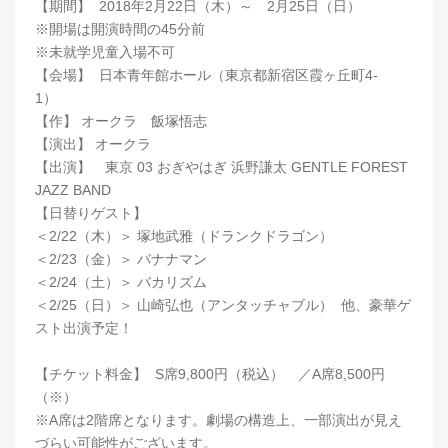
【期間】 2018年2月22日（木）～ 2月25日（日）
※開場は開演時間の45分前
※未就学児童入場不可
【会場】 日本青年館ホール（東京都新宿区霞ヶ丘町4-
1）
【作】 オークラ 飯塚悟志
【演出】 オークラ
【出演】 東京 03 おぎやはぎ 浜野謙太 GENTLE FOREST
JAZZ BAND
【日替りゲスト】
＜2/22（木）＞ 塚地武雅（ドランクドラゴン）
＜2/23（金）＞ バナナマン
＜2/24（土）＞ バカリズム
＜2/25（日）＞ 山崎弘也（アンタッチャブル） 他、豪華ゲ
スト出演予定！
【チケット料金】 S席9,800円（税込） ／A席8,500円
（※）
※A席は2階席となります。劇場の構造上、一部演出が見え
づらい可能性がございます。