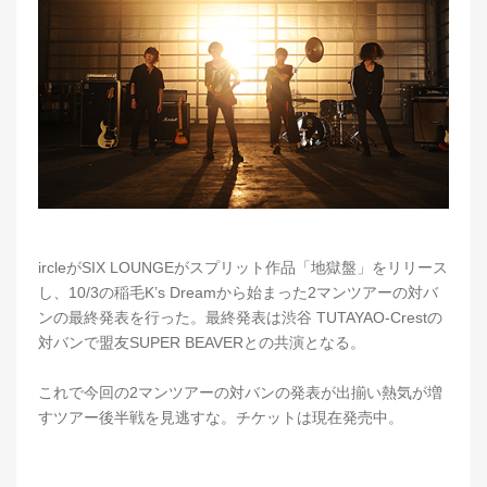
ircleがSIX LOUNGEがスプリット作品「地獄盤」をリリース
し、10/3の稲毛K’s Dreamから始まった2マンツアーの対バ
ンの最終発表を行った。最終発表は渋谷 TUTAYAO-Crestの
対バンで盟友SUPER BEAVERとの共演となる。
これで今回の2マンツアーの対バンの発表が出揃い熱気が増
すツアー後半戦を見逃すな。チケットは現在発売中。