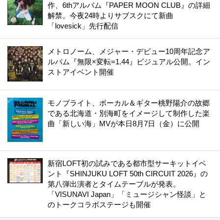
作、6thアルバム『PAPER MOON CLUB』の詳細
解禁。今夜24時よりサブスクにて新曲
「lovesick」先行配信
メトロノーム、メジャー・デビュー10周年記念ア
ルバム『無限×変転=1.44』ビジュアル公開。イン
ストアイベント開催
モノブライト、ボーカル＆ギター桃野陽介の故郷
である北海道・別海町をイメージして制作した楽
曲「新しい海」MVが本日8月7日（金）に公開
新宿LOFT初の試みである都市型サーキットイベ
ント『SHINJUKU LOFT 50th CIRCUIT 2026』の
第八弾出演者とタイムテーブルが発表。
「VISUNAVI Japan」「ミュージシャン怪談」と
のトークコラボステージも開催