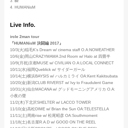
3. 瞬
4. HUMANisM
Live Info.
ircle 2man tour
『HUMANisM 決闘編 2017』
10/3(火)稲毛K’s Dream w/ cinema staff O.A:NOWEATHER
10/6(金)岡山CRAZYMAMA 2nd Room w/ Halo at 四畳半
10/9(月祝)京都MUSE w/ CIVILIAN O.A:LOCAL CONNECT
10/11(水)福岡Queblick w/ サイダーガール
10/14(土)横浜BAYSIS w/ ハルカミライ OA:Kent Kakitsubata
10/20(金)新潟CLUB RIVERST w/ Ivy to Fraudulent Game
10/31(火)仙台MACANA w/ グッドモーニングアメリカ O.A:
小夜の聲
11/2(木)下北沢SHELTER w/ LACCO TOWER
11/10(金)高松DIME w/ Brian the Sun OA:TELESTELLA
11/11(土)周南rise w/ 松尾昭彦 OA:Southmoment
11/18(土)名古屋R.A.D w/ GOOD ON THE REEL