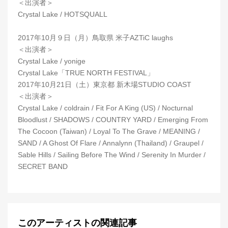
＜出演者＞
Crystal Lake / HOTSQUALL
2017年10月９日（月）鳥取県 米子AZTiC laughs
＜出演者＞
Crystal Lake / yonige
Crystal Lake「TRUE NORTH FESTIVAL」
2017年10月21日（土）東京都 新木場STUDIO COAST
＜出演者＞
Crystal Lake / coldrain / Fit For A King (US) / Nocturnal
Bloodlust / SHADOWS / COUNTRY YARD / Emerging From
The Cocoon (Taiwan) / Loyal To The Grave / MEANING /
SAND / A Ghost Of Flare / Annalynn (Thailand) / Graupel /
Sable Hills / Sailing Before The Wind / Serenity In Murder /
SECRET BAND
このアーティストの関連記事