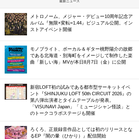
最新ニュース
メトロノーム、メジャー・デビュー10周年記念ア
ルバム『無限×変転=1.44』ビジュアル公開。イン
ストアイベント開催
モノブライト、ボーカル＆ギター桃野陽介の故郷
である北海道・別海町をイメージして制作した楽
曲「新しい海」MVが本日8月7日（金）に公開
新宿LOFT初の試みである都市型サーキットイベ
ント『SHINJUKU LOFT 50th CIRCUIT 2026』の
第八弾出演者とタイムテーブルが発表。
「VISUNAVI Japan」「ミュージシャン怪談」と
のトークコラボステージも開催
ろくろ、正規録音作品としては初のリリースとな
るEP『闇の暈（ひかり）』配信開始