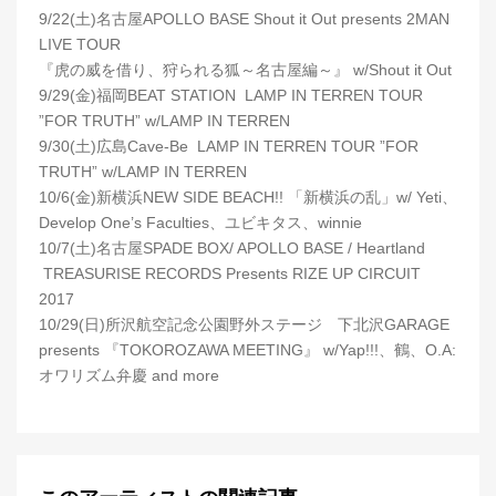
9/22(土)名古屋APOLLO BASE Shout it Out presents 2MAN
LIVE TOUR
『虎の威を借り、狩られる狐～名古屋編～』 w/Shout it Out
9/29(金)福岡BEAT STATION LAMP IN TERREN TOUR
”FOR TRUTH” w/LAMP IN TERREN
9/30(土)広島Cave-Be LAMP IN TERREN TOUR ”FOR
TRUTH” w/LAMP IN TERREN
10/6(金)新横浜NEW SIDE BEACH!! 「新横浜の乱」w/ Yeti、
Develop One’s Faculties、ユビキタス、winnie
10/7(土)名古屋SPADE BOX/ APOLLO BASE / Heartland
TREASURISE RECORDS Presents RIZE UP CIRCUIT
2017
10/29(日)所沢航空記念公園野外ステージ 下北沢GARAGE
presents 『TOKOROZAWA MEETING』 w/Yap!!!、鶴、O.A:
オワリズム弁慶 and more