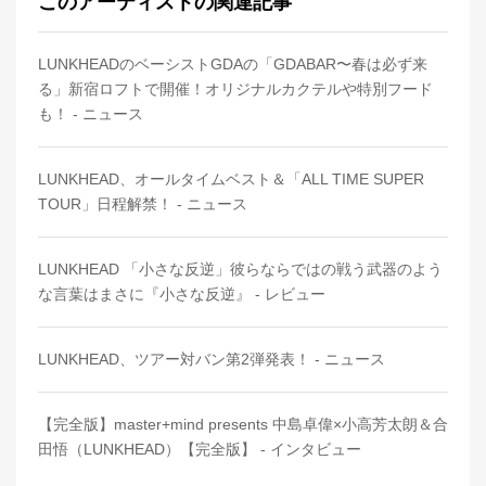
このアーティストの関連記事
LUNKHEADのベーシストGDAの「GDABAR〜春は必ず来
る」新宿ロフトで開催！オリジナルカクテルや特別フード
も！ - ニュース
LUNKHEAD、オールタイムベスト＆「ALL TIME SUPER
TOUR」日程解禁！ - ニュース
LUNKHEAD 「小さな反逆」彼らならではの戦う武器のよう
な言葉はまさに『小さな反逆』 - レビュー
LUNKHEAD、ツアー対バン第2弾発表！ - ニュース
【完全版】master+mind presents 中島卓偉×小高芳太朗＆合
田悟（LUNKHEAD）【完全版】 - インタビュー