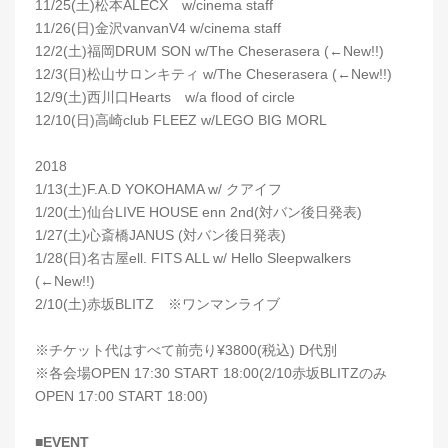
11/25(土)松本ALECX w/cinema staff
11/26(日)金沢vanvanV4 w/cinema staff
12/2(土)福岡DRUM SON w/The Cheserasera (←New!!)
12/3(日)松山サロンキティ w/The Cheserasera (←New!!)
12/9(土)西川口Hearts w/a flood of circle
12/10(日)高崎club FLEEZ w/LEGO BIG MORL
2018
1/13(土)F.A.D YOKOHAMA w/ クアイフ
1/20(土)仙台LIVE HOUSE enn 2nd(対バン後日発表)
1/27(土)心斎橋JANUS (対バン後日発表)
1/28(日)名古屋ell. FITS ALL w/ Hello Sleepwalkers
(←New!!)
2/10(土)赤坂BLITZ ※ワンマンライブ
※チケット代はすべて前売り¥3800(税込) D代別
※各会場OPEN 17:30 START 18:00(2/10赤坂BLITZのみ
OPEN 17:00 START 18:00)
■EVENT