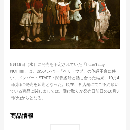
8月16日（水）に発売を予定されていた「I can’t say
NO!!!!!!!」は、BiSメンバー「ペリ・ウブ」の体調不良に伴
い、メンバー・STAFF・関係各所と話し合った結果、10月4
日(水)に発売を延期となった。現在、各店舗にてご予約頂い
ている商品に関しましては、受け取りが発売日前日の10月3
日(火)からとなる。
商品情報