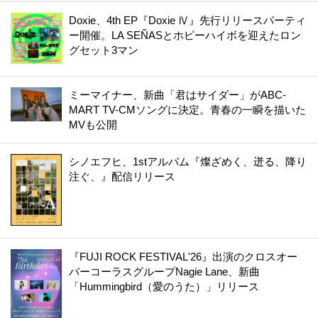
Doxie、4th EP『Doxie Ⅳ』先行リリースパーティ
ー開催。LA SEÑASとホピーハイボを迎えたロン
グセット3マン
ミーマイナー、新曲「君はサイダー」がABC-
MART TV-CMソングに決定。青春の一瞬を描いた
MVも公開
シノエフヒ、1stアルバム『燦ざめく、迸る、降り
注ぐ、』配信リリース
『FUJI ROCK FESTIVAL'26』出演のクロスオー
バーコーラスグループNagie Lane、新曲
「Hummingbird（愛のうた）」リリース