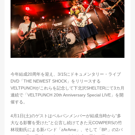
今年結成20周年を迎え、3/15にドキュメンタリー・ライブ
DVD「THE NEWEST SHOCK」をリリースする
VELTPUNCHがこれらを記念して下北沢SHELTERにて3カ月
連続で「VELTPUNCH 20th Anniversary Special LIVE」を開
催する。
4月1日(土)のゲストはベルパンメンバーが結成当時から“多
大なる影響を受けた”と公言し続けてきた元COWPERSの竹
林現動氏による新バンド「zArAme」、そして「BP.」の2バ