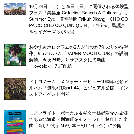
10月24日（土）と25日（日）に開催される体験型
フェス『集楽座 Collective Sounds & Cultures』に
Summer Eye、滞空時間 Taikuh Jikang、CHO CO
PA CO CHO CO QUIN QUIN、Ｔ字路s、民謡ク
ルセイダーズらが出演
おやすみホログラムの2人が放つ約7年ぶりの待望
作、6thアルバム『PAPER MOON CLUB』の詳細
解禁。今夜24時よりサブスクにて新曲
「lovesick」先行配信
メトロノーム、メジャー・デビュー10周年記念ア
ルバム『無限×変転=1.44』ビジュアル公開。イン
ストアイベント開催
モノブライト、ボーカル＆ギター桃野陽介の故郷
である北海道・別海町をイメージして制作した楽
曲「新しい海」MVが本日8月7日（金）に公開