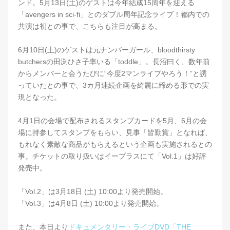
ンド。5月13日(土)のゲストは今年結成15周年を迎える
「avengers in sci-fi」とのダブル周年記念ライブ！都内での
共演は初との事で、こちらも注目が高まる。
6月10日(土)のゲストは元ナンバーガール、bloodthirsty
butchersの田渕ひさ子率いる「toddle」。長沼曰く、数年前
からメンバーと会うたびに“今度2マンライブやろう！”と誘
っていたとの事で、3カ月連続企画を綺麗に締める形での実
現となった。
4月1日の会場で配布されるスタンプカードを5月、6月の会
場に持参してスタンプをもらい、見事「皆勤賞」となれば、
もれなく素敵な商品がもらえるという企画も実施されるとの
事。チケットの取り扱いはイープラスにて「Vol.1」は好評
発売中。
「Vol.2」は3月18日 (土) 10:00より発売開始。
「Vol.3」は4月8日 (土) 10:00より発売開始。
また、本日より
ドキュメンタリー・ライブDVD「THE