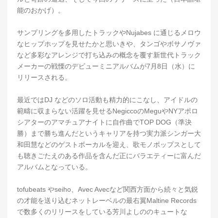
能のおかげ）。
サンプリングを多用したトラックやNujabes に通じるメロウ
なヒップホップを見せたかと思いきや、タンゴやボサノヴァ
など多彩なアレンジで打ち込みの概念を覆す新世代トラック
メーカーの戦慄のデビューミニアルバムが7月8日（水）に
リリースされる。
最近ではDJ などのソロ活動も精力的にこなし、アイドルの
範疇に収まらない活躍を見せるNegiccoのMeguやNYアポロ
シアターのアマチュアナイトに自作曲でTOP DOG（準決
勝）まで勝ち進んだというキャリアを持つ実力派シンガー大
和田慧などのゲストボーカルを迎え、歌モノポップスとして
も聴きごたえのある作品を含んだ正にバラエティーに富んだ
アルバムとなっている。
tofubeats やseiho、Avec Avecなど関西方面から続々と気鋭
の才能を送り込むネットレーベルの最右翼Maltine Records
で数多くのリリースをしている芳川よしののキュートな