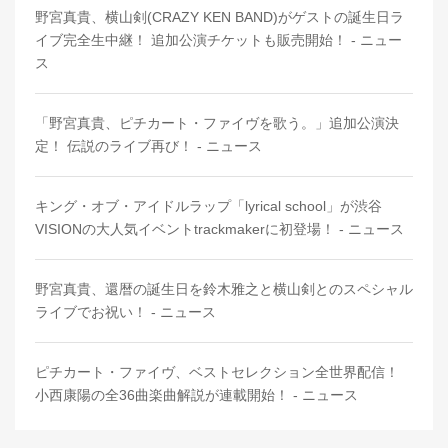
野宮真貴、横山剣(CRAZY KEN BAND)がゲストの誕生日ラ
イブ完全生中継！ 追加公演チケットも販売開始！ - ニュー
ス
「野宮真貴、ピチカート・ファイヴを歌う。」追加公演決
定！ 伝説のライブ再び！ - ニュース
キング・オブ・アイドルラップ「lyrical school」が渋谷
VISIONの大人気イベントtrackmakerに初登場！ - ニュース
野宮真貴、還暦の誕生日を鈴木雅之と横山剣とのスペシャル
ライブでお祝い！ - ニュース
ピチカート・ファイヴ、ベストセレクション全世界配信！
小西康陽の全36曲楽曲解説が連載開始！ - ニュース