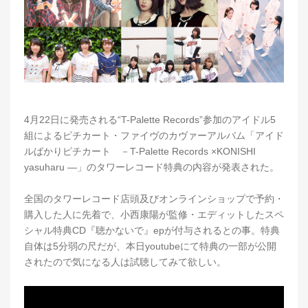
4月22日に発売される“T-Palette Records”参加のアイドル5
組によるピチカート・ファイヴのカヴァーアルバム「アイド
ルばかりピチカート －T-Palette Records ×KONISHI
yasuharu ―」のタワーレコード特典の内容が発表された。
全国のタワーレコード店頭及びオンラインショップで予約・
購入した人に先着で、小西康陽が監修・エディットしたスペ
シャル特典CD『聴かないで』epが付与されるとの事。特典
自体は5分弱の尺だが、本日youtubeにて特典の一部が公開
されたので気になる人は試聴してみて欲しい。