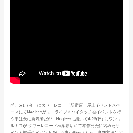
尚、5/1（金）にタワーレコード新宿店 屋上イベントスペ
ースにてNegiccoがミニライブ＆ハイタッチ会イベントを行
う事は既に発表済だが、Negiccoに続いて4/26(日) にワンリ
ルキスが タワーレコード秋葉原店にて本作発売に絡めたサ
イン＆握手会イベントを行う事が発表された。参加方法など