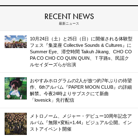
RECENT NEWS
最新ニュース
10月24日（土）と25日（日）に開催される体験型
フェス『集楽座 Collective Sounds & Cultures』に
Summer Eye、滞空時間 Taikuh Jikang、CHO CO
PA CO CHO CO QUIN QUIN、Ｔ字路s、民謡ク
ルセイダーズらが出演
おやすみホログラムの2人が放つ約7年ぶりの待望
作、6thアルバム『PAPER MOON CLUB』の詳細
解禁。今夜24時よりサブスクにて新曲
「lovesick」先行配信
メトロノーム、メジャー・デビュー10周年記念ア
ルバム『無限×変転=1.44』ビジュアル公開。イン
ストアイベント開催