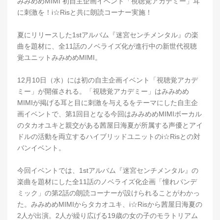
みみめめMIMI 初自主企画イベント「視聴覚アカデミー」耳
に刺激を！i☆Risと共に朗読コーナー実施！
夏にリリースした1stアルバム『迷宮センチメンタル』の楽
曲を題材に、全11話のノベライズ化が進行中の新世代視聴
覚ユニットみみめめMIMI。
12月10日（水）には初の自主企画イベント「視聴覚アカデ
ミー」が開催される。「視聴覚アカデミー」はみみめめ
MIMIが掲げる耳と目に刺激を与えるをテーマにした自主企
画イベントで、第1回目となる今回はみみめめMIMIボーカル
のタカオユキと親交がある茜屋日海夏が所属する声優とアイ
ドルの活動を両立するハイブリッドユニットのi☆Risとの対
バンイベント。
今回イベントでは、1stアルバム『迷宮センチメンタル』の
楽曲を題材にした全11話のノベライズ化企画「憧れパンデ
ミック」の第2話の朗読コーナーが設けられることがわかっ
た。みみめめMIMIからタカオユキ、i☆Risから茜屋日海夏の
2人が出演。2人が繰り広げる19歳の女の子のモラトリアム