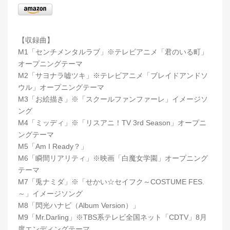
【収録曲】
M1「センチメンタルラブ」※テレビアニメ「君のいる町」
オープニングテーマ
M2「サヨナラ嘘ツキ」※テレビアニメ「ブレイドアンドソ
ウル」オープニングテーマ
M3「お絵描き」※「スクールファンファーレ」イメージソ
ング
M4「ミッディ」※「リスアニ！TV 3rd Season」オープニ
ングテーマ
M5「Am I Ready？」
M6「瞬間リアリティ」※映画「白魔女学園」オープニング
テーマ
M7「兎ナミダ」※「せかい☆セイフク～COSTUME FES.
～」イメージソング
M8「閃光ハナビ（Album Version）」
M9「Mr.Darling」※TBS系テレビ全国ネット「CDTV」8月
度エンディングテーマ