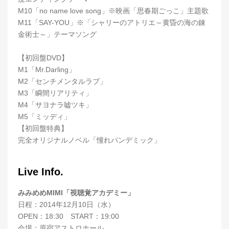
M10「no name love song」※映画「思春期ごっこ」主題歌
M11「SAY-YOU」※「シャリーのアトリエ～黄昏の海の錬
金術士～」テーマソング
【初回盤DVD】
M1「Mr.Darling」
M2「センチメンタルラブ」
M3「瞬間リアリティ」
M4「サヨナラ嘘ツキ」
M5「ミッディ」
【初回盤特典】
完全オリジナルノベル「憧れパンデミック」
Live Info.
みみめめMIMI「視聴覚アカデミー」
日程：2014年12月10日（水）
OPEN：18:30 START：19:00
会場：原宿アストロホール