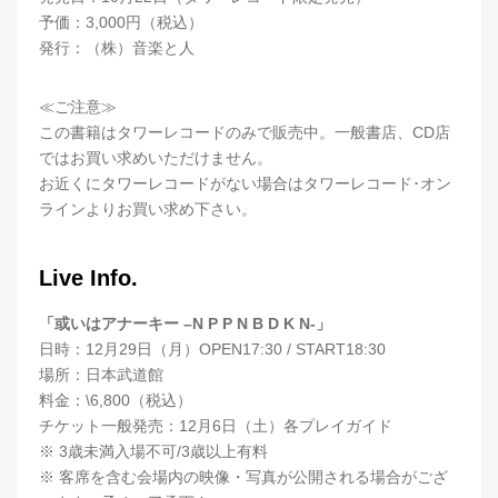
予価：3,000円（税込）
発行：（株）音楽と人
≪ご注意≫
この書籍はタワーレコードのみで販売中。一般書店、CD店
ではお買い求めいただけません。
お近くにタワーレコードがない場合はタワーレコード･オン
ラインよりお買い求め下さい。
Live Info.
「或いはアナーキー –N P P N B D K N-」
日時：12月29日（月）OPEN17:30 / START18:30
場所：日本武道館
料金：\6,800（税込）
チケット一般発売：12月6日（土）各プレイガイド
※
3歳未満入場不可/3歳以上有料
※
客席を含む会場内の映像・写真が公開される場合がござ