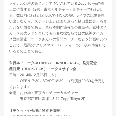
ァイナル公演の舞台として予定されているZepp Tokyoの真
上に位置する（2階）東京カルチャーカルチャーで行われ
る。数日前に行われたBUCK-TICKの熱いライブの記憶を思
い出しながら、ステージ上とはまた違った樋口豊に会えるま
たとない機会である。単行本制作過程での裏話や、阪神タイ
ガースの大ファンとしても有名な彼ならではの阪神タイガー
ス面白講座、ユータさんへの質問コーナーなどを計画中との
ことで、最高の“クリスマス・パーティー”の一夜を準備して
いるとのことである。
単行本「ユータ-A DAYS OF INNOCENCE-」発売記念
樋口豊（BUCK-TICK）トーク＆サイン会
日時：2014年12月25日（木）
OPEN17:30 / START18:30～（終演は20:30を予定し
ております）
会場：お台場・東京カルチャーカルチャー
東京都江東区青海1-3-11 Zepp Tokyo 2F
【チケットや会場に関する情報】