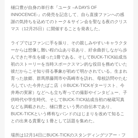
樋口豊が自身の単行本『ユータ –A DAYS OF
INNOCENCE-』の発売を記念して、自ら直接ファンへの感
謝の気持ちを込めてのトーク＆サイン会を聖なる夜のクリス
マス（12月25日）に開催することを発表した。
ライブではファンに手を振り、その親しみやすいキャラクタ
ーからは想像し難い程の山あり谷あり、紆余曲折しながら歩
んできた半生を綴った1冊である。そしてBUCK-TICK結成当
初のストーリーを当時スポークスマン的な役目を務めていた
彼だからこそ知り得る事象が初めて明かされている。生まれ
育った故郷、群馬県藤岡市や高崎市を訪れ、母校訪問やたむ
ろしていた今井たばこ店（※BUCK-TICKギターリスト、今
井寿の実家）などへも立ち寄っての撮影やインタビュー、子
供時代や学生時代、そしてBUCK-TICK結成当初の秘蔵写真
なども満載された、樋口豊という男の自伝本であり、
BUCK-TICKという稀有なバンドのはじまりを改めて知るこ
との出来る貴重な１冊として話題を集めた。
場所は12月14日にBUCK-TICKのスタンディングツアー・フ