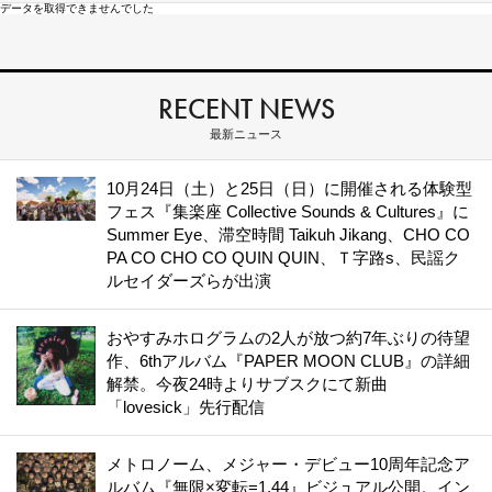
データを取得できませんでした
RECENT NEWS
最新ニュース
10月24日（土）と25日（日）に開催される体験型
フェス『集楽座 Collective Sounds & Cultures』に
Summer Eye、滞空時間 Taikuh Jikang、CHO CO
PA CO CHO CO QUIN QUIN、Ｔ字路s、民謡ク
ルセイダーズらが出演
おやすみホログラムの2人が放つ約7年ぶりの待望
作、6thアルバム『PAPER MOON CLUB』の詳細
解禁。今夜24時よりサブスクにて新曲
「lovesick」先行配信
メトロノーム、メジャー・デビュー10周年記念ア
ルバム『無限×変転=1.44』ビジュアル公開。イン