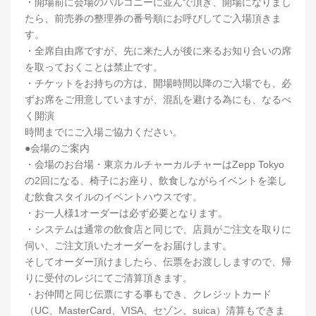
・開場前に会場のバルコニーに並んで頂き、開場になりまし
たら、前売券の整理券の番号順にお呼びしてご入場頂きま
す。
・全席自由席ですが、先に来た人が後に来るお知り合いの席
を取っておくことは禁止です。
・チケットをお持ちの方は、開場時間以降のご入場でも、必
ずお席をご用意していますが、混乱を避ける為にも、なるべ
く開演
時間までにご入場ご協力ください。
●会場のご案内
・会場のお台場・東京カルチャーカルチャーはZepp Tokyo
の2回になる、椅子にお座り、飲食しながらイベントを楽し
む飲食スタイルのイベントハウスです。
・お一人様1オーダーは必ず必要となります。
・システムは通常の飲食店と同じで、店員がご注文を取りに
伺い、ご注文頂いたオーダーをお届けします。
そしてオーダー頂けましたら、伝票をお渡ししますので、帰
りに受付のレジにてご清算頂きます。
・お仲間と同じ伝票にする事もでき、クレジットカード
（UC、MasterCard、VISA、セゾン、suica）清算もできま