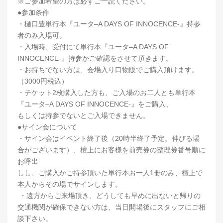
※ご参加希望の方は必ずご一読ください。
●参加条件
・樋口豊単行本『ユータ–A DAYS OF INNOCENCE-』持参
者のみ入場可。
・入場時、受付にて単行本『ユータ–A DAYS OF
INNOCENCE-』持参かご確認をさせて頂きます。
・お持ちでない方は、会場入り口物販でご購入頂けます。
（3000円税込）
・チケット2枚購入した方も、ご入場のお二人とも単行本
『ユータ–A DAYS OF INNOCENCE-』をご購入、
もしくは持参でないとご入場できません。
●サイン会について
・サイン会はイベント終了後（20時半終了予定。伸びる場
合がございます）、檀上にお客様を前売券の整理券番号順に
お呼出
しし、ご購入かご持参頂いた単行本お一人1冊のみ、檀上で
本人からその場でサインします。
・遠方からご来場頂き、どうしても早めに出ないと帰りの
交通機関が確保できない方は、当日開場後にスタッフにご相
談下さい。