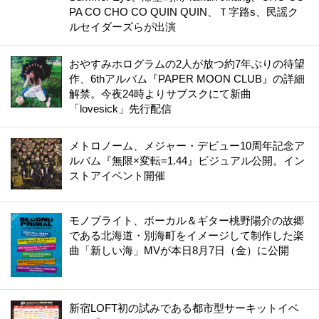
PA CO CHO CO QUIN QUIN、Ｔ字路s、民謡ク
ルセイダーズらが出演
おやすみホログラムの2人が放つ約7年ぶりの待望
作、6thアルバム『PAPER MOON CLUB』の詳細
解禁。今夜24時よりサブスクにて新曲
「lovesick」先行配信
メトロノーム、メジャー・デビュー10周年記念ア
ルバム『無限×変転=1.44』ビジュアル公開。イン
ストアイベント開催
モノブライト、ボーカル＆ギター桃野陽介の故郷
である北海道・別海町をイメージして制作した楽
曲「新しい海」MVが本日8月7日（金）に公開
新宿LOFT初の試みである都市型サーキットイベ