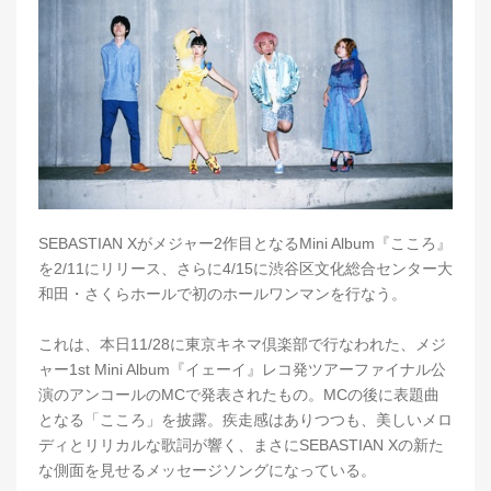
SEBASTIAN Xがメジャー2作目となるMini Album『こころ』
を2/11にリリース、さらに4/15に渋谷区文化総合センター大
和田・さくらホールで初のホールワンマンを行なう。
これは、本日11/28に東京キネマ倶楽部で行なわれた、メジ
ャー1st Mini Album『イェーイ』レコ発ツアーファイナル公
演のアンコールのMCで発表されたもの。MCの後に表題曲
となる「こころ」を披露。疾走感はありつつも、美しいメロ
ディとリリカルな歌詞が響く、まさにSEBASTIAN Xの新た
な側面を見せるメッセージソングになっている。