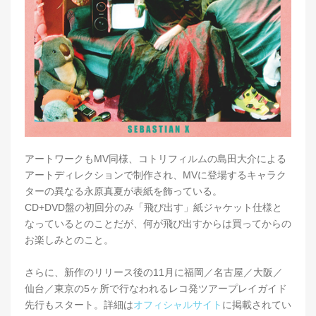
アートワークもMV同様、コトリフィルムの島田大介による
アートディレクションで制作され、MVに登場するキャラク
ターの異なる永原真夏が表紙を飾っている。
CD+DVD盤の初回分のみ「飛び出す」紙ジャケット仕様と
なっているとのことだが、何が飛び出すからは買ってからの
お楽しみとのこと。
さらに、新作のリリース後の11月に福岡／名古屋／大阪／
仙台／東京の5ヶ所で行なわれるレコ発ツアープレイガイド
先行もスタート。詳細は
オフィシャルサイト
に掲載されてい