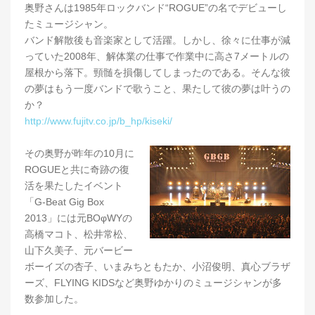
奥野さんは1985年ロックバンド“ROGUE”の名でデビューし
たミュージシャン。
バンド解散後も音楽家として活躍。しかし、徐々に仕事が減
っていた2008年、解体業の仕事で作業中に高さ7メートルの
屋根から落下。頸髄を損傷してしまったのである。そんな彼
の夢はもう一度バンドで歌うこと、果たして彼の夢は叶うの
か？
http://www.fujitv.co.jp/b_hp/kiseki/
その奥野が昨年の10月に
ROGUEと共に奇跡の復
活を果たしたイベント
「G-Beat Gig Box
2013」には元BOφWYの
高橋マコト、松井常松、
山下久美子、元バービー
ボーイズの杏子、いまみちともたか、小沼俊明、真心ブラザ
ーズ、FLYING KIDSなど奥野ゆかりのミュージシャンが多
数参加した。