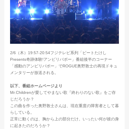
2/6（木）19:57-20:54フジテレビ系列「ビートたけし
Presents奇跡体験!アンビリバボー」番組後半のコーナー
「感動のアンビリバボー」でROGUE奥野敦士の再現ドキュ
メンタリーが放送される。
以下、番組ホームページより
Mr.Childrenが愛してやまない歌『終わりのない歌』をご存
じだろうか？
この曲を作った奥野敦士さんは、現在重度の障害者として暮
らしている。
正常に動くのは、胸から上の部分だけ。いったい何が彼の身
に起きたのだろうか？