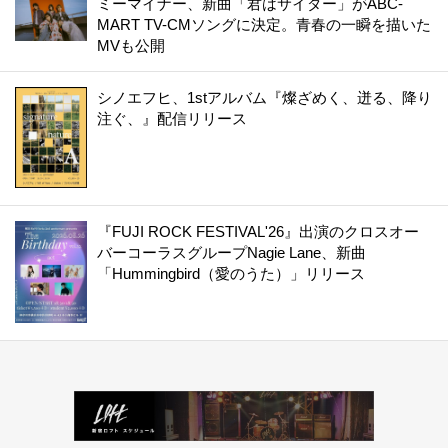
ミーマイナー、新曲「君はサイダー」がABC-
MART TV-CMソングに決定。青春の一瞬を描いた
MVも公開
シノエフヒ、1stアルバム『燦ざめく、迸る、降り
注ぐ、』配信リリース
『FUJI ROCK FESTIVAL'26』出演のクロスオー
バーコーラスグループNagie Lane、新曲
「Hummingbird（愛のうた）」リリース