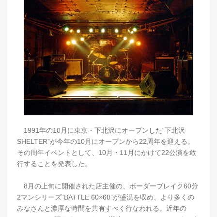
1991年の10月に東京・下北沢にオープンした“下北沢
SHELTER”が今年の10月にオープンから22周年を迎える。
その周年イベントとして、10月・11月にかけて22公演を敢
行することを発表した。
8月の上旬に開催された店主催の、ボーダーブレイク60分
2マンシリーズ“BATTLE 60×60”が盛況を収め、より多くの
みなさんと濃厚な時間を共有すべく行なわれる。近年の