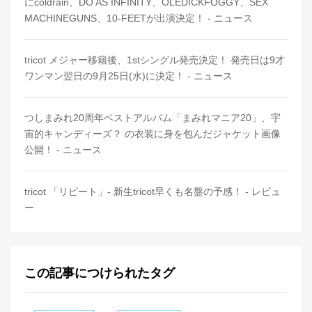
にcoldrain、DO AS INFINITY、OLEDICKFOGGY、SEX
MACHINEGUNS、10-FEETが出演決定！ - ニュース
tricot メジャー移籍後、1stシングル発売決定！ 発売日は9才
ワンマン翌日の9月25日(水)に決定！ - ニュース
つしまみれ20周年ベストアルバム「まみれマニア20」、宇
宙的キャンディーズ？ の衣装に身を包んだジャケット画像
公開！ - ニュース
tricot 「リピート」- 新生tricot早くも名盤の予感！ - レビュ
ー
この記事につけられたタグ