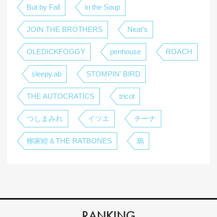
But by Fall
in the Soup
JOIN THE BROTHERS
Neat's
OLEDICKFOGGY
penhouse
ROACH
sleepy.ab
STOMPIN' BIRD
THE AUTOCRATICS
tricot
つしまみれ
イツエ
チーナ
柳家睦＆THE RATBONES
鴉
RANKING