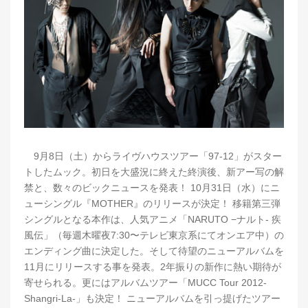
9月8日（土）からライヴハウスツアー「97-12」がスター
トしたムック。初日を大盛況に終えた終演後、新アー写の解
禁と、数々のビックニュースを発表！ 10月31日（水）にニ
ューシングル『MOTHER』のリリースが決定！ 移籍第三弾
シングルとなる本作は、人気アニメ「NARUTO −ナルト- 疾
風伝」（毎週木曜夜7:30〜テレビ東京系にてオンエア中）の
エンディング曲に決定した。そして待望のニューアルバムを
11月にリリースする事を発表。2年振りの新作に熱い期待が
寄せられる。更にはアルバムツアー「MUCC Tour 2012-
Shangri-La-」も決定！ ニューアルバムを引っ提げたツアー