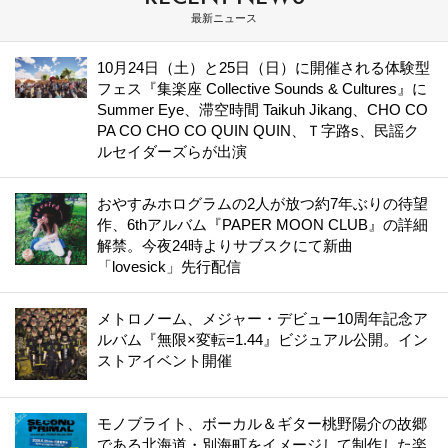
最新ニュース
10月24日（土）と25日（日）に開催される体験型
フェス『集楽座 Collective Sounds & Cultures』に
Summer Eye、滞空時間 Taikuh Jikang、CHO CO
PA CO CHO CO QUIN QUIN、Ｔ字路s、民謡ク
ルセイダーズらが出演
おやすみホログラムの2人が放つ約7年ぶりの待望
作、6thアルバム『PAPER MOON CLUB』の詳細
解禁。今夜24時よりサブスクにて新曲
「lovesick」先行配信
メトロノーム、メジャー・デビュー10周年記念ア
ルバム『無限×変転=1.44』ビジュアル公開。イン
ストアイベント開催
モノブライト、ボーカル＆ギター桃野陽介の故郷
である北海道・別海町をイメージして制作した楽