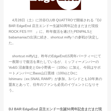
4月28日（土）に渋谷CLUB QUATTROで開催される『DJ
BAR EdgeEnd 店主エンドー生誕50周年記念まだまだ現役
ROCK FES !!!!! 』に、昨年復活を遂げたPENPALSと
babamaniaの出演に続き、shortcut miffy ! の参戦が決定し
た。
shortcut miffy!は、昨年のEdgeEnd15周年パーティーにて
一夜限りで復活を果たしているが、ミッフィーメンバーの
Vo&G 沼倉隆史とGtr小野眞一（100s）に加え、今回はサポ
ートメンバーにBass山口寛雄（100s)とDrに
Ishimaru（ex.SNAIL RAMP）が参加。3バンドとも10年来の
盟友とあって、往年のファンも必見のイヴェントになりそ
う。
DJ BAR EdgeEnd 店主エンドー生誕50周年記念まだまだ現