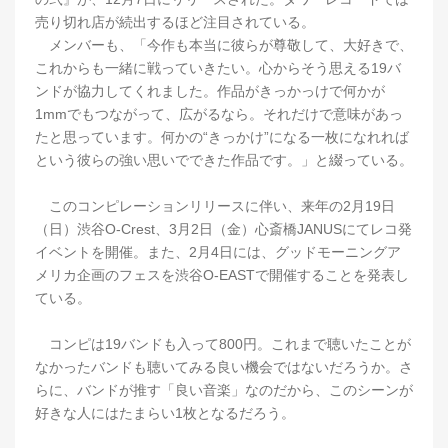
売り切れ店が続出するほど注目されている。
メンバーも、「今作も本当に彼らが尊敬して、大好きで、
これからも一緒に戦っていきたい。心からそう思える19バ
ンドが協力してくれました。作品がきっかっけで何かが
1mmでもつながって、広がるなら。それだけで意味があっ
たと思っています。何かの“きっかけ”になる一枚になれれば
という彼らの強い思いでできた作品です。」と綴っている。
このコンピレーションリリースに伴い、来年の2月19日
（日）渋谷O-Crest、3月2日（金）心斎橋JANUSにてレコ発
イベントを開催。また、2月4日には、グッドモーニングア
メリカ企画のフェスを渋谷O-EASTで開催することを発表し
ている。
コンピは19バンドも入って800円。これまで聴いたことが
なかったバンドも聴いてみる良い機会ではないだろうか。さ
らに、バンドが推す「良い音楽」なのだから、このシーンが
好きな人にはたまらい1枚となるだろう。