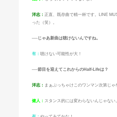
洋志：
正直、既存曲で精一杯です。LINE MU
った（笑）。
──じゃあ新曲は聴けないんですね。
有
：
聴けない可能性が大！
──節目を迎えてこれからのHalf-Lifeは？
洋志：
まぁぶっちゃけこのワンマン次第じゃ
健人
：
スタンス的には変わらないんじゃない
有
：
やってみてかな！