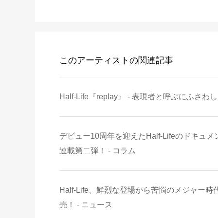
このアーティストの関連記事
Half-Life『replay』 - 表現者と呼ぶにふさわしい"
デビュー10周年を迎えたHalf-Lifeのドキュメ
連載第二弾！ - コラム
Half-Life、鮮烈な登場から苦悩のメジャ
売！ - ニュース