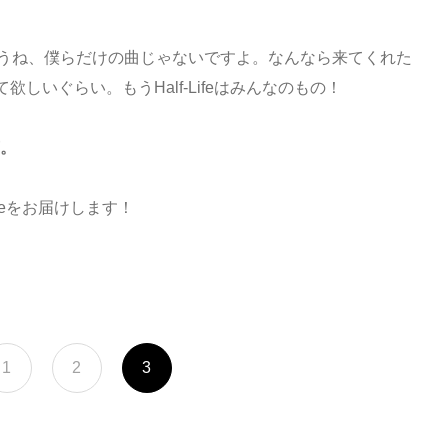
もうね、僕らだけの曲じゃないですよ。なんなら来てくれた
しいぐらい。もうHalf-Lifeはみんなのもの！
言。
ifeをお届けします！
1
2
3