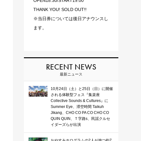
OPEN18:30/START19:00
THANK YOU! SOLD OUT!!
※当日券については後日アナウンスし
ます。
RECENT NEWS
最新ニュース
10月24日（土）と25日（日）に開催
される体験型フェス『集楽座
Collective Sounds & Cultures』に
Summer Eye、滞空時間 Taikuh
Jikang、CHO CO PA CO CHO CO
QUIN QUIN、Ｔ字路s、民謡クルセ
イダーズらが出演
おやすみホログラムの2人が放つ約7