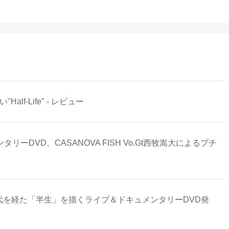
Half-Life" - レビュー
ンタリーDVD、CASANOVA FISH Vo.Gt西牧嵩大によるプチ
ー時代を経た「半生」を描くライブ＆ドキュメンタリーDVD発