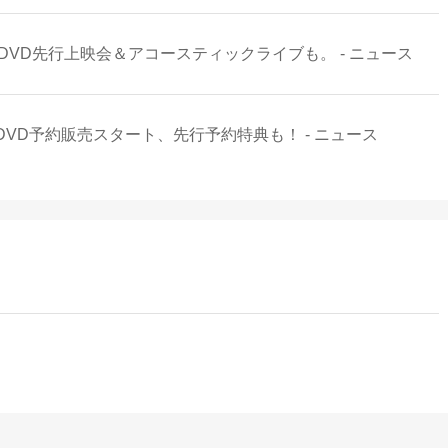
発表！ DVD先行上映会＆アコースティックライブも。 - ニュース
イブDVD予約販売スタート、先行予約特典も！ - ニュース