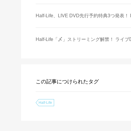
Half-Life、LIVE DVD先行予約特典3つ
Half-Life「〆」ストリーミング解禁！ ラ
この記事につけられたタグ
Half-Life