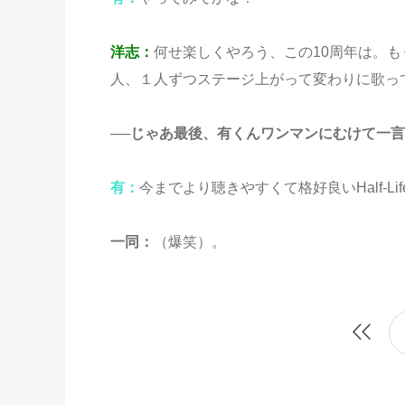
洋志：
何せ楽しくやろう、この10周年は。
人、１人ずつステージ上がって変わりに歌って欲
──じゃあ最後、有くんワンマンにむけて一
有
：
今までより聴きやすくて格好良いHalf-L
一同：
（爆笑）。