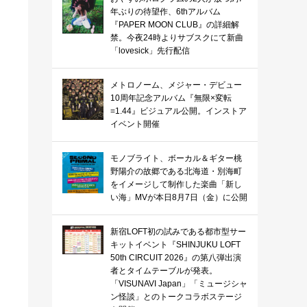
年ぶりの待望作、6thアルバム
『PAPER MOON CLUB』の詳細解
禁。今夜24時よりサブスクにて新曲
「lovesick」先行配信
メトロノーム、メジャー・デビュー
10周年記念アルバム『無限×変転
=1.44』ビジュアル公開。インストア
イベント開催
モノブライト、ボーカル＆ギター桃
野陽介の故郷である北海道・別海町
をイメージして制作した楽曲「新し
い海」MVが本日8月7日（金）に公開
新宿LOFT初の試みである都市型サー
キットイベント『SHINJUKU LOFT
50th CIRCUIT 2026』の第八弾出演
者とタイムテーブルが発表。
「VISUNAVI Japan」「ミュージシャ
ン怪談」とのトークコラボステージ