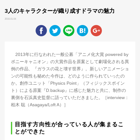
3人のキャラクターが織り成すドラマの魅力
2016.01.04
2013年に行なわれた一般公募「アニメ化大賞 powered by
ポニーキャニオン」の大賞作品を原案として劇場化される異
例の作品、『ガラスの花と壊す世界』。新しいアニメーショ
ンの可能性も秘めた今作は、どのように作られていったの
か。創作ユニット「Physics Point」（フィジックスポイン
ト）による原案『D.backup』に感じた魅力と共に、制作の
裏側を石浜真史監督に語っていただきました。［interview：
柏木 聡（Asagaya/Loft A）］
目指す方向性が合っている人が集まるこ
とができた