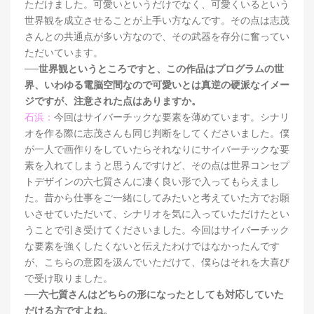
ただけました。可愛いというだけでなく、可愛くいるという
世界観を成立させることが上手い方なんです。その点は志茂
さんとの共通点が多い方なので、その武器を存分に奮ってい
ただいています。
──世界観というところですと、この作品はプログラムの世
界、いわゆる電脳空間なので可愛いとは真逆の硬派なイメー
ジですが、注意された点はありますか。
石浜：
今回はサイバーチックな要素を薄めています。シナリ
オを作る際に志茂さんも同じ判断をしてくださいました。僕
が一人で画作りをしていたらそれなりにサイバーチックな要
素を入れてしまうと思うんですけど、その点は世界コンセプ
トデザインの六七質さんに凄く良い形で入ってもらえまし
た。昔から仕事をご一緒にしてみたいと考えていた方でお願
いさせていただいて、シナリオを気に入っていただけたとい
うことで引き受けてくださいました。今回はサイバーチック
な要素を強くしたくないと伝えたわけではなかったんです
が、こちらの意図を汲んでいただけて、僕らはそれを大喜び
で受け取りました。
──六七質さんはどちらの形になったとしても対応していた
だける方ですよね。