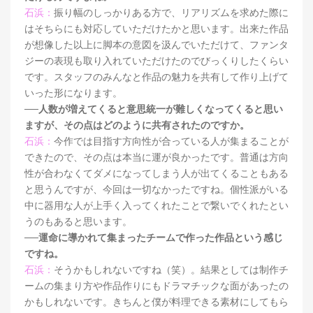
石浜：
振り幅のしっかりある方で、リアリズムを求めた際に
はそちらにも対応していただけたかと思います。出来た作品
が想像した以上に脚本の意図を汲んでいただけて、ファンタ
ジーの表現も取り入れていただけたのでびっくりしたくらい
です。スタッフのみんなと作品の魅力を共有して作り上げて
いった形になります。
──人数が増えてくると意思統一が難しくなってくると思い
ますが、その点はどのように共有されたのですか。
石浜：
今作では目指す方向性が合っている人が集まることが
できたので、その点は本当に運が良かったです。普通は方向
性が合わなくてダメになってしまう人が出てくることもある
と思うんですが、今回は一切なかったですね。個性派がいる
中に器用な人が上手く入ってくれたことで繋いでくれたとい
うのもあると思います。
──運命に導かれて集まったチームで作った作品という感じ
ですね。
石浜：
そうかもしれないですね（笑）。結果としては制作チ
ームの集まり方や作品作りにもドラマチックな面があったの
かもしれないです。きちんと僕が料理できる素材にしてもら