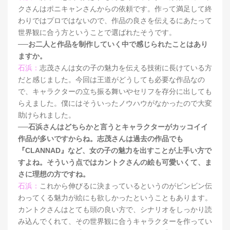
クさんはポニキャンさんからの依頼です。作って満足して終
わりではプロではないので、作品の良さを伝えるにあたって
世界観に合う方ということで選ばれたそうです。
──お二人と作品を制作していく中で感じられたことはあり
ますか。
石浜：
志茂さんは女の子の魅力を伝える技術に長けている方
だと感じました。今回は王道がどうしても必要な作品なの
で、キャラクターの立ち振る舞いやセリフを存分に出しても
らえました。僕にはそういったノウハウがなかったので大変
助けられました。
──石浜さんはどちらかと言うとキャラクターがカッコイイ
作品が多いですからね。志茂さんは過去の作品でも
『CLANNAD』など、女の子の魅力を出すことが上手い方で
すよね。そういう点ではカントクさんの絵も可愛いくて、ま
さに理想の方ですね。
石浜：
これから伸びるに決まっているというのがビンビン伝
わってくる魅力が絵にも欲しかったということもあります。
カントクさんはとても頭の良い方で、シナリオをしっかり読
み込んでくれて、その世界観に合うキャラクターを作ってい