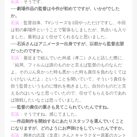
石浜：
そうです。
──劇場作品の監督は今作が初めてですが、いかがでした
か。
石浜：
監督自体、TVシリーズを1回やっただけですし、今回
は初の劇場作ということで緊張もしましたが、気合いも入り
ました。最初はよく任せてくれるなと思いました。
──石浜さんはアニメーター出身ですが、以前から監督志望
だったのですか。
石浜：
最近まで組んでいた舛成（孝二）さんと話した際に、
「結局、フィルムは誰のものかと言えば監督のものなんだ
よ。そのぶん良かった時も悪かった時も責任を負わなくては
いけないんだよ」ということを聞いていて、そういう責任を
担う監督というものに憧れを抱きました。自分のものだと言
えるのはいいなと思っていたので、任せてもらえるのであれ
ば挑戦したいなとは思っていました。
──監督の責任の重さも見てこられていたんですね。
石浜：
そうですね。感じてました。
──作品制作を開始するにあたりスタッフを選んでいくこと
になりますが、どのようにお声掛けをしていったんですか。
石浜：
脚本の志茂（文彦）さんとキャラクター原案のカント