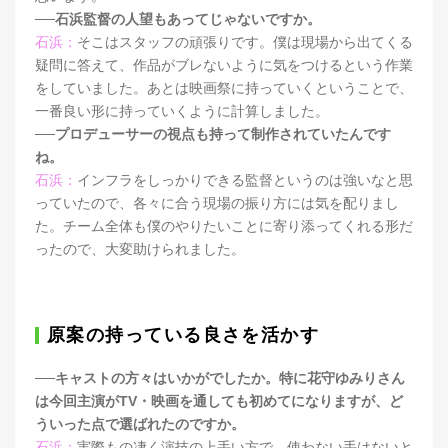
──石浜監督の人望もあってじゃないですか。
石浜：
そこはスタッフの頑張りです。僕は現場から出てくる
疑問に答えて、作品がブレないように気をつけるという作業
をしていました。あとは映画祭に持っていくということで、
一番良い形に持っていくように計算しました。
──プロデューサーの視点も持って制作されていたんです
ね。
石浜：
インフラをしっかりできる監督というのは強いなと思
っていたので、各々に合う現場の振り方には気を配りまし
た。チーム全体も僕のやりたいことに寄り添ってくれる形だ
ったので、大変助けられました。
原案の持っている良さを活かす
──キャストの方々はいかがでしたか。特に花守ゆみりさん
は今回主演がTV・映画を通しても初めてになりますが、ど
ういった点で選ばれたのですか。
石浜：
実際もの凄く演技の上手い方で、使わない手はないと