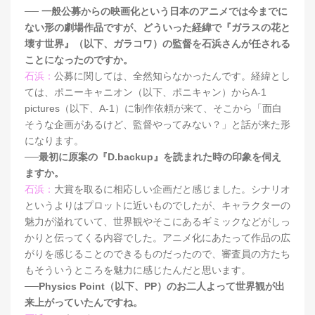
── 一般公募からの映画化という日本のアニメでは今までに
ない形の劇場作品ですが、どういった経緯で『ガラスの花と
壊す世界』（以下、ガラコワ）の監督を石浜さんが任される
ことになったのですか。
石浜：
公募に関しては、全然知らなかったんです。経緯とし
ては、ポニーキャニオン（以下、ポニキャン）からA-1
pictures（以下、A-1）に制作依頼が来て、そこから「面白
そうな企画があるけど、監督やってみない？」と話が来た形
になります。
──最初に原案の『D.backup』を読まれた時の印象を伺え
ますか。
石浜：
大賞を取るに相応しい企画だと感じました。シナリオ
というよりはプロットに近いものでしたが、キャラクターの
魅力が溢れていて、世界観やそこにあるギミックなどがしっ
かりと伝ってくる内容でした。アニメ化にあたって作品の広
がりを感じることのできるものだったので、審査員の方たち
もそういうところを魅力に感じたんだと思います。
──Physics Point（以下、PP）のお二人よって世界観が出
来上がっていたんですね。