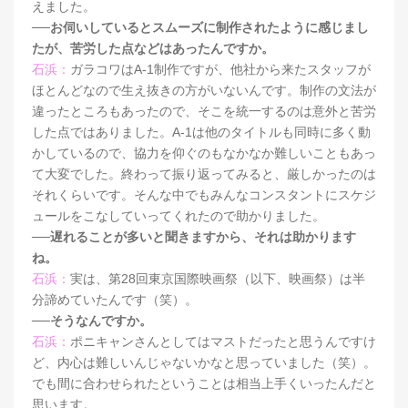
えました。
──お伺いしているとスムーズに制作されたように感じまし
たが、苦労した点などはあったんですか。
石浜：
ガラコワはA-1制作ですが、他社から来たスタッフが
ほとんどなので生え抜きの方がいないんです。制作の文法が
違ったところもあったので、そこを統一するのは意外と苦労
した点ではありました。A-1は他のタイトルも同時に多く動
かしているので、協力を仰ぐのもなかなか難しいこともあっ
て大変でした。終わって振り返ってみると、厳しかったのは
それくらいです。そんな中でもみんなコンスタントにスケジ
ュールをこなしていってくれたので助かりました。
──遅れることが多いと聞きますから、それは助かります
ね。
石浜：
実は、第28回東京国際映画祭（以下、映画祭）は半
分諦めていたんです（笑）。
──そうなんですか。
石浜：
ポニキャンさんとしてはマストだったと思うんですけ
ど、内心は難しいんじゃないかなと思っていました（笑）。
でも間に合わせられたということは相当上手くいったんだと
思います。