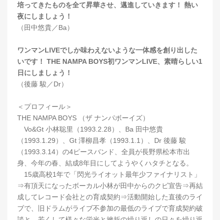
培ってきたものを全て昇華させ、邁進していきます！ 熱い
夜にしましょう！
（田中悠貴／Ba）
ワンマンLIVEでしか味わえないような一体感を創り出した
いです！ THE NAMPA BOYS初ワンマンLIVE、素晴らしい1
日にしましょう！
（後藤 駿／Dr）
＜プロフィール＞
THE NAMPA BOYS （ザ ナンパボーイズ）
Vo&Gt 小林聡里（1993.2.28）、Ba 田中悠貴
（1993.1.29）、Gt 澤柳昌孝（1993.1.1）、Dr 後藤 駿
（1993.3.14）の4ピースバンド、全員が長野県松本市出
身、今年の春、結成8年目にしてようやくハタチとなる。
15歳高校1年で「閃光ライオット最年少ファイナリスト」
⇒有頂天になったボーカル小林が田中からのクビ宣告⇒再結
成してレコード会社との育成契約⇒活動開始した直後のライ
ブで、旧ドラムがライブ不参加の最低のライブで育成契約破
談と、若くして様々な栄光と挫折の繰り返しの日々を繰り返