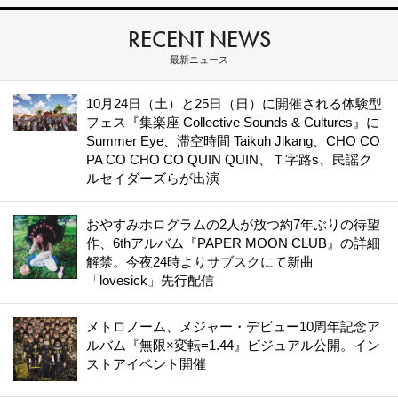
RECENT NEWS
最新ニュース
10月24日（土）と25日（日）に開催される体験型
フェス『集楽座 Collective Sounds & Cultures』に
Summer Eye、滞空時間 Taikuh Jikang、CHO CO
PA CO CHO CO QUIN QUIN、Ｔ字路s、民謡ク
ルセイダーズらが出演
おやすみホログラムの2人が放つ約7年ぶりの待望
作、6thアルバム『PAPER MOON CLUB』の詳細
解禁。今夜24時よりサブスクにて新曲
「lovesick」先行配信
メトロノーム、メジャー・デビュー10周年記念ア
ルバム『無限×変転=1.44』ビジュアル公開。イン
ストアイベント開催