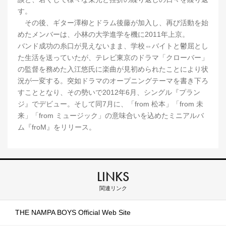
す。
その後、ギター澤柳とドラム後藤が加入し、再び活動を始
めたメンバーは、小林の大学進学を機に2011年上京。
バンド成功の糸口が見えないまま、学校⇔バイトと鬱屈とし
た生活を送っていたが、テレビ東京のドラマ「クローバー」
の監督を務めた入江悠氏に楽曲が見初められたことにより状
況が一変する。突如ドラマのオープニングテーマを書き下ろ
すこととなり、その勢いで2012年6月、シングル『プラン
ジ』でデビュー。そして同7月に、「from 松本」「from 未
来」「from ミュージック」の意味合いを込めたミニアルバ
ム『froM』をリリース。
LINKS
関連リンク
THE NAMPA BOYS Official Web Site