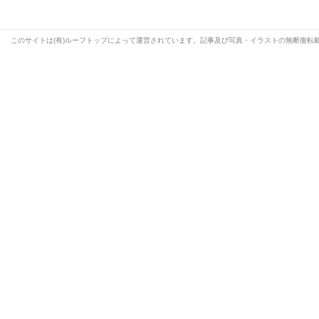
このサイトは(有)ルーフトップによって運営されています。記事及び写真・イラストの無断復転