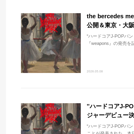
the bercede
公開＆東京・大
“ハードコアJ-POPバンド
『weapons』の発売
2026.05.08
‟ハードコアJ-POP
ジャーデビュー
“ハードコアJ-POPバン
ことが発表された。本日