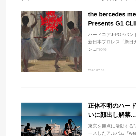
the berced
Presents G1
ハードコアJ-POPバンド
新日本プロレス『新日カー
ン...
more
2026.07.08
正体不明のハードコア
いに顔出し解禁..
東京を拠点に活動する”ハー
ースしたアルバム『weapon