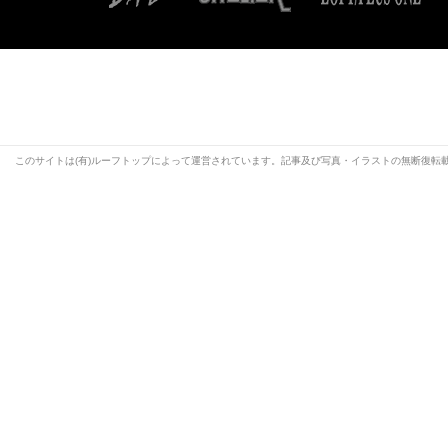
このサイトは(有)ルーフトップによって運営されています。記事及び写真・イラストの無断復転