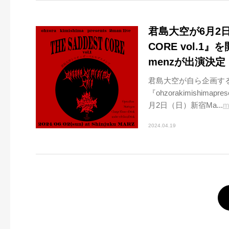
君島大空が6月2日
CORE vol.1』
menzが出演決定
君島大空が自ら企画す
『ohzorakimishimapr
月2日（日）新宿Ma...
m
2024.04.19