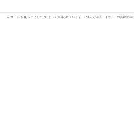
このサイトは(有)ルーフトップによって運営されています。記事及び写真・イラストの無断復転